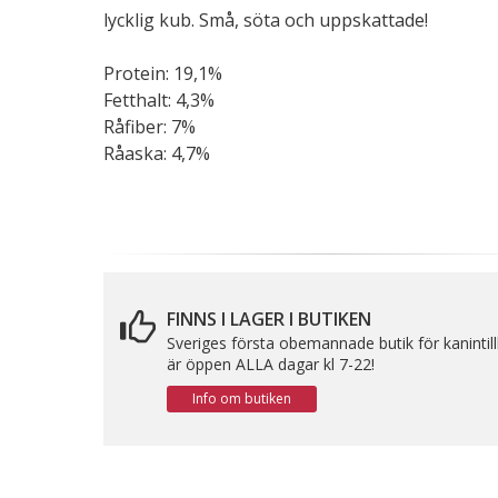
lycklig kub. Små, söta och uppskattade!
Protein: 19,1%
Fetthalt: 4,3%
Råfiber: 7%
Råaska: 4,7%
FINNS I LAGER I BUTIKEN
Sveriges första obemannade butik för kanintil
är öppen ALLA dagar kl 7-22!
Info om butiken