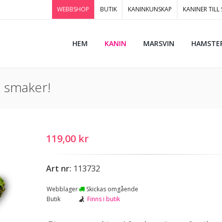
WEBBSHOP
BUTIK
KANINKUNSKAP
KANINER TILL
HEM
KANIN
MARSVIN
HAMSTE
a smaker!
119,00 kr
Art nr:
113732
Webblager
Skickas omgående
Butik
Finns i butik