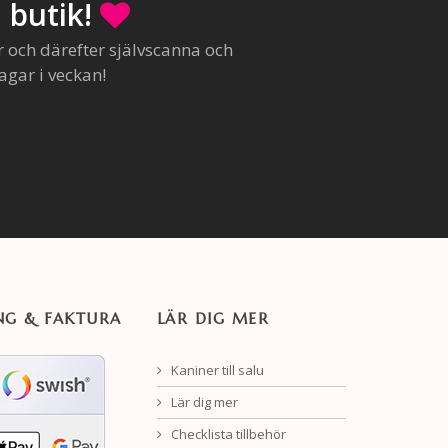
 butik!
r och därefter självscanna och
agar i veckan!
NG & FAKTURA
LÄR DIG MER
Kaniner till salu
Lär dig mer
Checklista tillbehör