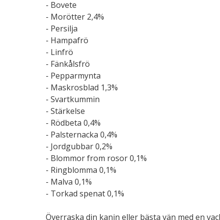
- Bovete
- Morötter 2,4%
- Persilja
- Hampafrö
- Linfrö
- Fänkålsfrö
- Pepparmynta
- Maskrosblad 1,3%
- Svartkummin
- Stärkelse
- Rödbeta 0,4%
- Palsternacka 0,4%
- Jordgubbar 0,2%
- Blommor from rosor 0,1%
- Ringblomma 0,1%
- Malva 0,1%
- Torkad spenat 0,1%
Överraska din kanin eller bästa vän med en vac