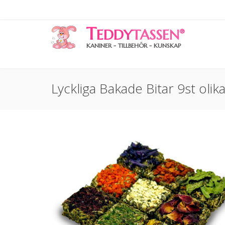
T
EDDY
TASSEN
®
KANINER - TILLBEHÖR - KUNSKAP
Lyckliga Bakade Bitar 9st olik