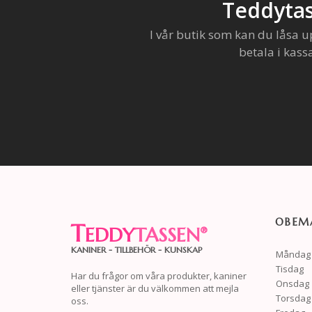
Teddytas
I vår butik som kan du låsa u
betala i kass
OBEMA
T
EDDY
TASSEN
®
KANINER - TILLBEHÖR - KUNSKAP
Måndag
Tisdag
Har du frågor om våra produkter, kaniner
Onsdag
eller tjänster är du välkommen att mejla
Torsdag
oss.