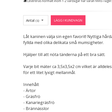
Levereras normalt inom 1-2 vardagar när varan finns i lager
Antal
LÄGG I KUNDVAGN
(
1
)
Låt kaninen välja sin egen favorit! Nyttiga hård
fyllda med olika delikata små mumsigheter.
Hjälper till att nöta tänderna på ett bra sätt.
Varje bit mäter ca 3,5x3,5x2 cm vilket är alldele
för ett litet lyxigt mellanmål.
Innehåll:
- Ärtor
- Gräsfrö
- Kanariegräsfrö
- Brännässlor