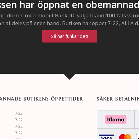
sen har öppnat en obemannad
pp dörren med mobilt Bank-ID, välja bland 100-tals varo
an alldeles på egen hand. Butiken har öppet 7-22, ALLA d
Så här funkar det!
NNADE BUTIKENS ÖPPETTIDER
SÄKER BETALNI
7-22
7-22
7-22
7-22