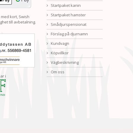
Startpaket kanin
Startpaket hamster
 med kort, Swish
ghet till avbetalning.
Smådjurspensionat
Förslag på djurnamn
Kundvagn
Köpvillkor
Vägbeskrivning
Om oss
ar i