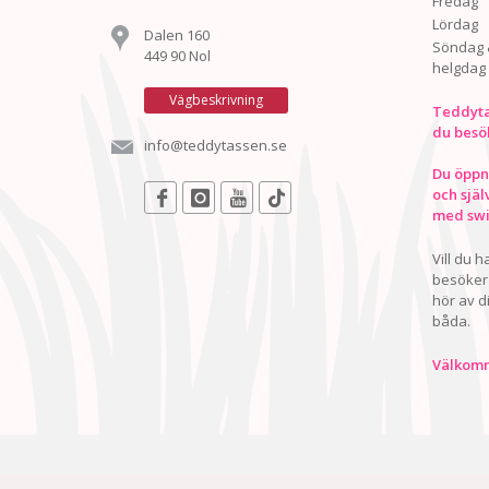
Fredag
Lördag
Dalen 160
Söndag 
449 90 Nol
helgdag
Vägbeskrivning
Teddyta
du besö
info@teddytassen.se
Du öppna
och själ
med swis
Vill du 
besöker 
hör av d
båda.
Välkomn