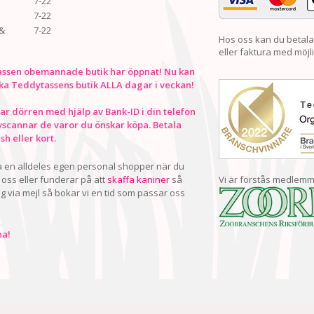
7-22
7-22
&
7-22
Hos oss kan du betala
eller faktura med möjli
ssen obemannade butik har öppnat! Nu kan
ka Teddytassens butik ALLA dagar i veckan!
r dörren med hjälp av Bank-ID i din telefon
vscannar de varor du önskar köpa. Betala
h eller kort.
ha en alldeles egen personal shopper när du
oss eller funderar på att
skaffa kaniner
så
Vi är förstås medlemm
ig via mejl så bokar vi en tid som passar oss
a!