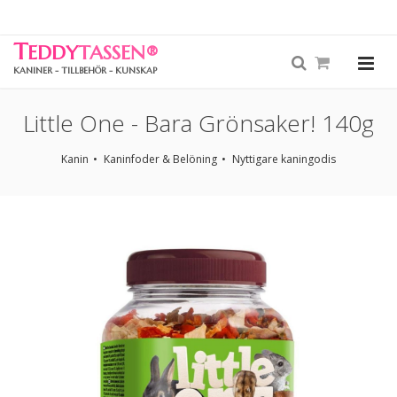
T
EDDY
TASSEN
®
KANINER - TILLBEHÖR - KUNSKAP
Little One - Bara Grönsaker! 140g
Kanin
Kaninfoder & Belöning
Nyttigare kaningodis