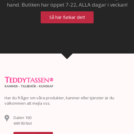
hand. Butiken har öppet 7-22, ALLA dagar i veckan!
Så här funkar det!
T
EDDY
TASSEN
®
KANINER - TILLBEHÖR - KUNSKAP
Har du frågor om våra produkter, kaniner eller tjänster är du
välkommen att mejla oss.
Dalen 160
449 90 Nol