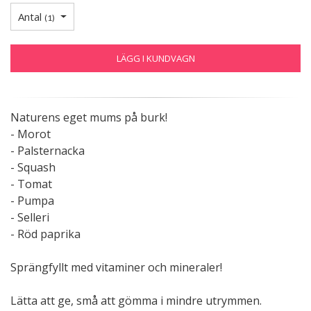
Antal
(
1
)
LÄGG I KUNDVAGN
Naturens eget mums på burk!
- Morot
- Palsternacka
- Squash
- Tomat
- Pumpa
- Selleri
- Röd paprika
Sprängfyllt med vitaminer och mineraler!
Lätta att ge, små att gömma i mindre utrymmen.