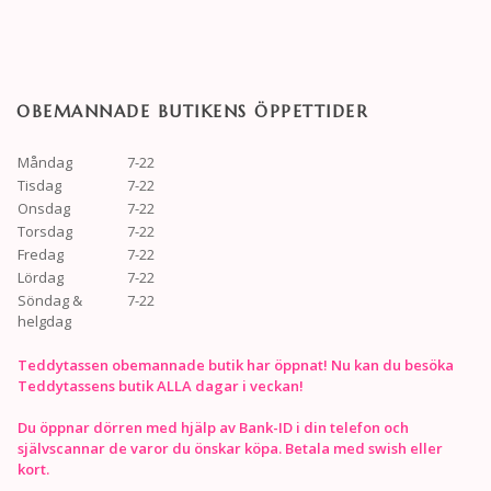
OBEMANNADE BUTIKENS ÖPPETTIDER
Måndag
7-22
Tisdag
7-22
Onsdag
7-22
Torsdag
7-22
Fredag
7-22
Lördag
7-22
Söndag &
7-22
helgdag
Teddytassen obemannade butik har öppnat! Nu kan du besöka
Teddytassens butik ALLA dagar i veckan!
Du öppnar dörren med hjälp av Bank-ID i din telefon och
självscannar de varor du önskar köpa. Betala med swish eller
kort.