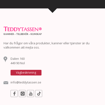
T
EDDY
TASSEN
®
KANINER - TILLBEHÖR - KUNSKAP
Har du frågor om våra produkter, kaniner eller tjänster är du
välkommen att mejla oss.
Dalen 160
449 90 Nol
Vägbeskrivning
info@teddytassen.se