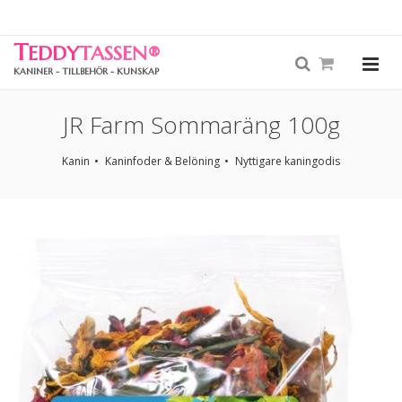
T
EDDY
TASSEN
®
KANINER - TILLBEHÖR - KUNSKAP
JR Farm Sommaräng 100g
Kanin
Kaninfoder & Belöning
Nyttigare kaningodis