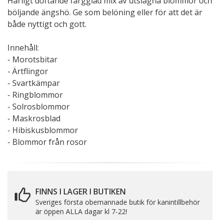
Härligt doftande färgglad mix av utslagna blommor och
böljande ängshö. Ge som belöning eller för att det är
både nyttigt och gott.
Innehåll:
- Morotsbitar
- Ärtflingor
- Svartkämpar
- Ringblommor
- Solrosblommor
- Maskrosblad
- Hibiskusblommor
- Blommor från rosor
FINNS I LAGER I BUTIKEN
Sveriges första obemannade butik för kanintillbehör
är öppen ALLA dagar kl 7-22!