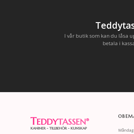
Teddytas
I vår butik som kan du låsa u
betala i kass
OBEMA
T
EDDY
TASSEN
®
KANINER - TILLBEHÖR - KUNSKAP
Måndag