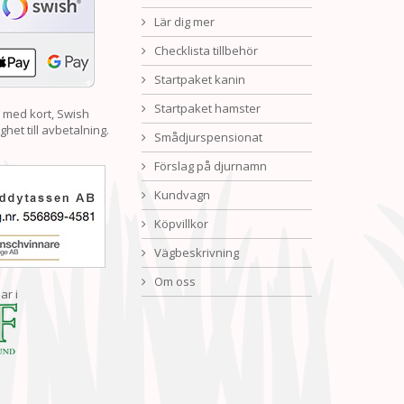
Lär dig mer
Checklista tillbehör
Startpaket kanin
Startpaket hamster
 med kort, Swish
ghet till avbetalning.
Smådjurspensionat
Förslag på djurnamn
Kundvagn
Köpvillkor
Vägbeskrivning
Om oss
ar i