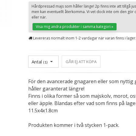
Hårdpressad majs som håller länge! 2p finns inte att tillgå jus
men kan eventuellt återkomma. Vi vet dock inte om den gör 
eller när.
Visa mig andra produkter i samma kategori »
Levereras normalt inom 1-2 vardagar när varan finns i lager
Antal
GÅR EJ ATT KÖPA
(
1
)
För den avancerade gnagaren eller som nyttig 
håller garanterat längre!
Finns i olika former så som majskolv, morot, os
eller äpple. Blandas efter vad som finns på lage
11.5x4x1.8cm
Produkten kommer i två stycken 1-pack.