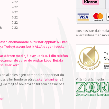
7-22
7-22
7-22
7-22
7-22
&
7-22
Hos oss kan du betala
eller faktura med möjli
ssen obemannade butik har öppnat! Nu kan
ka Teddytassens butik ALLA dagar i veckan!
r dörren med hjälp av Bank-ID i din telefon
vscannar de varor du önskar köpa. Betala
h eller kort.
ha en alldeles egen personal shopper när du
oss eller funderar på att
skaffa kaniner
så
Vi är förstås medlemm
ig via mejl så bokar vi en tid som passar oss
a!