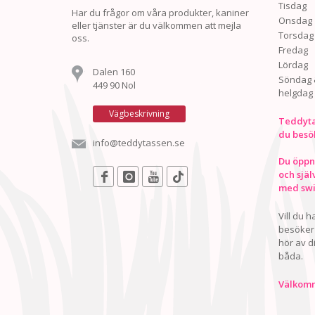
Tisdag
Har du frågor om våra produkter, kaniner
Onsdag
eller tjänster är du välkommen att mejla
Torsdag
oss.
Fredag
Lördag
Dalen 160
Söndag 
449 90 Nol
helgdag
Vägbeskrivning
Teddyta
du besö
info@teddytassen.se
Du öppna
och själ
med swis
Vill du 
besöker 
hör av d
båda.
Välkomn