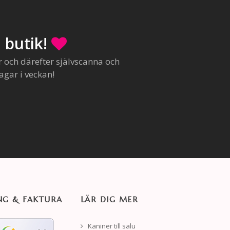
 butik!
r och därefter självscanna och
agar i veckan!
NG & FAKTURA
LÄR DIG MER
Kaniner till salu