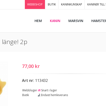
WEBBSHOP
BUTIK
KANINKUNSKAP
KANINER TILL
HEM
KANIN
MARSVIN
HAMSTE
 länge! 2p
77,00 kr
Art nr:
113432
Webblager
Snart i lager
Butik
Endast hemleverans