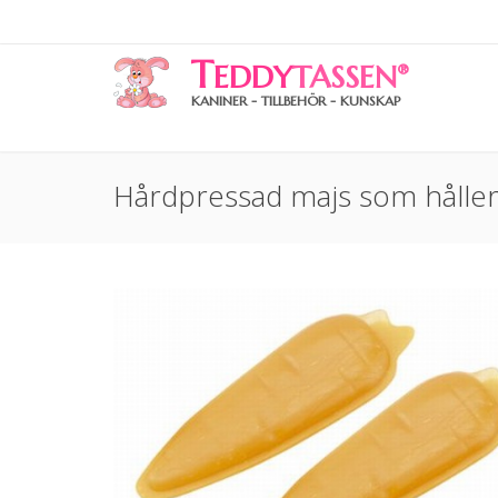
T
EDDY
TASSEN
®
KANINER - TILLBEHÖR - KUNSKAP
Hårdpressad majs som håller