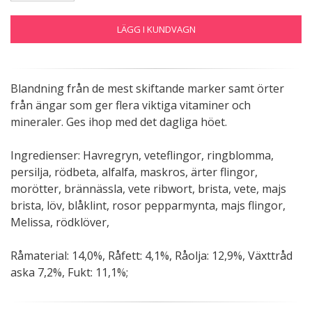
LÄGG I KUNDVAGN
Blandning från de mest skiftande marker samt örter
från ängar som ger flera viktiga vitaminer och
mineraler. Ges ihop med det dagliga höet.
Ingredienser: Havregryn, veteflingor, ringblomma,
persilja, rödbeta, alfalfa, maskros, ärter flingor,
morötter, brännässla, vete ribwort, brista, vete, majs
brista, löv, blåklint, rosor pepparmynta, majs flingor,
Melissa, rödklöver,
Råmaterial: 14,0%, Råfett: 4,1%, Råolja: 12,9%, Växttråd
aska 7,2%, Fukt: 11,1%;