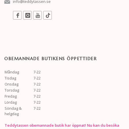
info@teddytassen.se
OBEMANNADE BUTIKENS ÖPPETTIDER
Måndag
7-22
Tisdag
7-22
Onsdag
7-22
Torsdag
7-22
Fredag
7-22
Lördag
7-22
Söndag &
7-22
helgdag
Teddytassen obemannade butik har öppnat! Nu kan du besöka