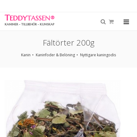
T
EDDY
TASSEN
®
KANINER - TILLBEHÖR - KUNSKAP
Fältörter 200g
Kanin
Kaninfoder & Belöning
Nyttigare kaningodis