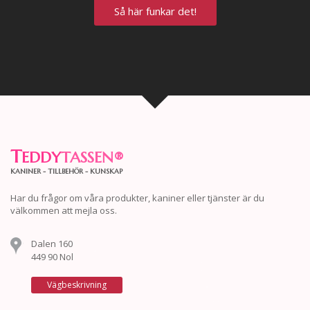
Så här funkar det!
T
EDDY
TASSEN
®
KANINER - TILLBEHÖR - KUNSKAP
Har du frågor om våra produkter, kaniner eller tjänster är du
välkommen att mejla oss.
Dalen 160
449 90 Nol
Vägbeskrivning