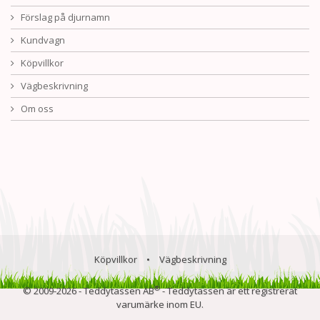
Förslag på djurnamn
Kundvagn
Köpvillkor
Vägbeskrivning
Om oss
Köpvillkor
•
Vägbeskrivning
®
© 2009-2026 - Teddytassen AB
- Teddytassen är ett registrerat
varumärke inom EU.