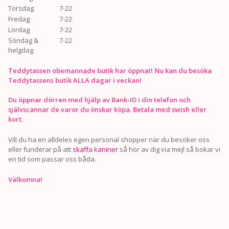
Torsdag
7-22
Fredag
7-22
Lördag
7-22
Söndag &
7-22
helgdag
Teddytassen obemannade butik har öppnat! Nu kan du besöka
Teddytassens butik ALLA dagar i veckan!
Du öppnar dörren med hjälp av Bank-ID i din telefon och
självscannar de varor du önskar köpa. Betala med swish eller
kort.
Vill du ha en alldeles egen personal shopper när du besöker oss
eller funderar på att
skaffa kaniner
så hör av dig via mejl så bokar vi
en tid som passar oss båda.
Välkomna!