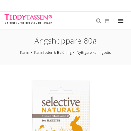
T
EDDY
TASSEN
®
KANINER - TILLBEHÖR - KUNSKAP
Ängshoppare 80g
Kanin
Kaninfoder & Belöning
Nyttigare kaningodis