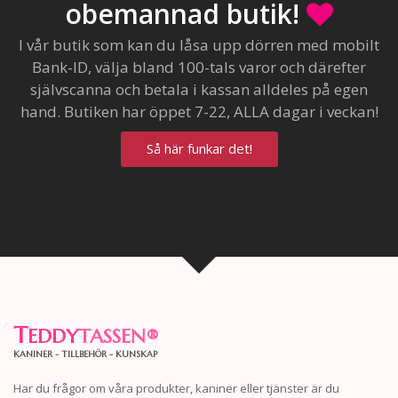
obemannad butik!
I vår butik som kan du låsa upp dörren med mobilt
Bank-ID, välja bland 100-tals varor och därefter
självscanna och betala i kassan alldeles på egen
hand. Butiken har öppet 7-22, ALLA dagar i veckan!
Så här funkar det!
T
EDDY
TASSEN
®
KANINER - TILLBEHÖR - KUNSKAP
Har du frågor om våra produkter, kaniner eller tjänster är du