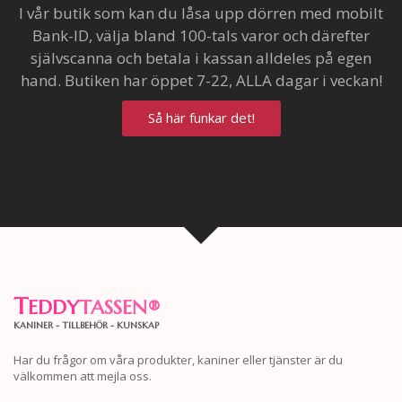
I vår butik som kan du låsa upp dörren med mobilt
Bank-ID, välja bland 100-tals varor och därefter
självscanna och betala i kassan alldeles på egen
hand. Butiken har öppet 7-22, ALLA dagar i veckan!
Så här funkar det!
T
EDDY
TASSEN
®
KANINER - TILLBEHÖR - KUNSKAP
Har du frågor om våra produkter, kaniner eller tjänster är du
välkommen att mejla oss.