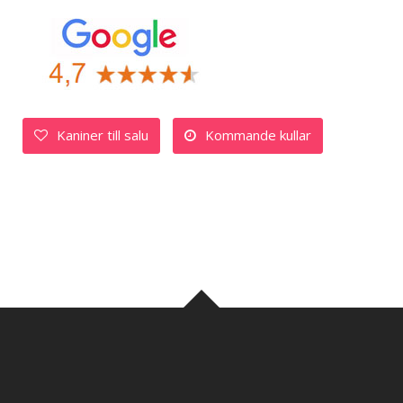
Kaniner till salu
Kommande kullar