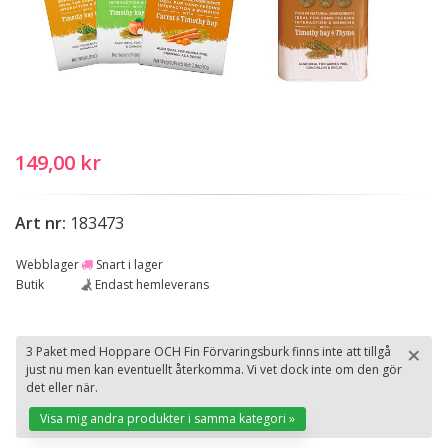
149,00 kr
Art nr:
183473
Webblager
Snart i lager
Butik
Endast hemleverans
×
3 Paket med Hoppare OCH Fin Förvaringsburk finns inte att tillgå
just nu men kan eventuellt återkomma. Vi vet dock inte om den gör
St
det eller när.
Visa mig andra produkter i samma kategori »