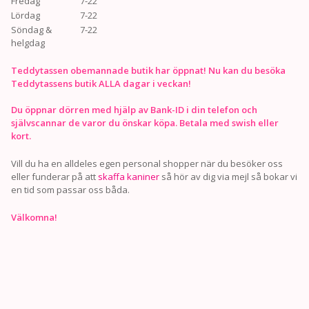
Fredag
7-22
Lördag
7-22
Söndag &
7-22
helgdag
Teddytassen obemannade butik har öppnat! Nu kan du besöka
Teddytassens butik ALLA dagar i veckan!
Du öppnar dörren med hjälp av Bank-ID i din telefon och
självscannar de varor du önskar köpa. Betala med swish eller
kort.
Vill du ha en alldeles egen personal shopper när du besöker oss
eller funderar på att
skaffa kaniner
så hör av dig via mejl så bokar vi
en tid som passar oss båda.
Välkomna!