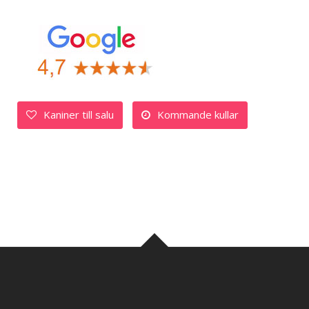
Kaniner till salu
Kommande kullar