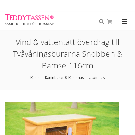
T
EDDY
TASSEN
®
KANINER - TILLBEHÖR - KUNSKAP
Vind & vattentätt överdrag till
Tvåvåningsburarna Snobben &
Bamse 116cm
Kanin
Kaninburar & Kaninhus
Utomhus