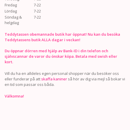
Fredag
7-22
Lördag
7-22
Söndag &
7-22
helgdag
Teddytassen obemannade butik har öppnat! Nu kan du besöka
Teddytassens butik ALLA dagar i veckan!
Du öppnar dörren med hjälp av Bank-ID i din telefon och
självscannar de varor du önskar köpa. Betala med swish eller
kort.
Vill du ha en alldeles egen personal shopper när du besöker oss
eller funderar på att
skaffa kaniner
så hör av dig via mejl så bokar vi
en tid som passar oss båda.
Välkomna!