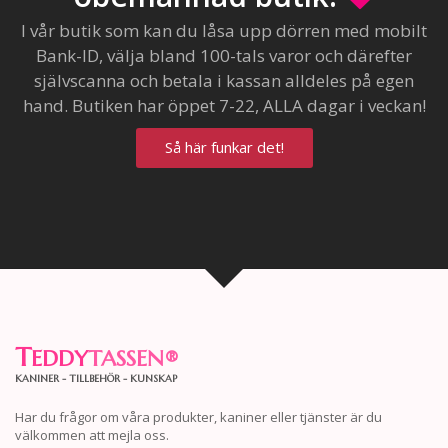
I vår butik som kan du låsa upp dörren med mobilt
Bank-ID, välja bland 100-tals varor och därefter
självscanna och betala i kassan alldeles på egen
hand. Butiken har öppet 7-22, ALLA dagar i veckan!
Så här funkar det!
T
EDDY
TASSEN
®
KANINER - TILLBEHÖR - KUNSKAP
Har du frågor om våra produkter, kaniner eller tjänster är du
välkommen att mejla oss.