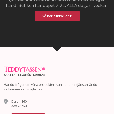
hand. Butiken har öppet 7-22, ALLA dagar i veckan!
Så här funkar det!
T
EDDY
TASSEN
®
KANINER - TILLBEHÖR - KUNSKAP
Har du frågor om våra produkter, kaniner eller tjänster är du
välkommen att mejla oss.
Dalen 160
449 90 Nol