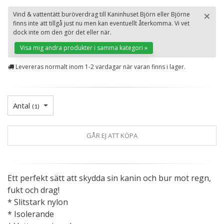
×
Vind & vattentätt buröverdrag till Kaninhuset Björn eller Björne
finns inte att tillgå just nu men kan eventuellt återkomma. Vi vet
St
dock inte om den gör det eller när.
Visa mig andra produkter i samma kategori »
Levereras normalt inom 1-2 vardagar när varan finns i lager.
Antal
(
1
)
GÅR EJ ATT KÖPA
Ett perfekt sätt att skydda sin kanin och bur mot regn,
fukt och drag!
* Slitstark nylon
* Isolerande