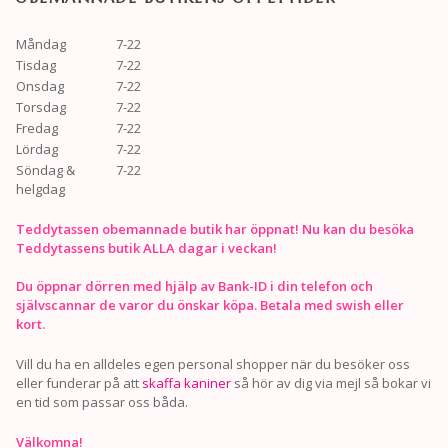
Måndag
7-22
Tisdag
7-22
Onsdag
7-22
Torsdag
7-22
Fredag
7-22
Lördag
7-22
Söndag &
7-22
helgdag
Teddytassen obemannade butik har öppnat! Nu kan du besöka
Teddytassens butik ALLA dagar i veckan!
Du öppnar dörren med hjälp av Bank-ID i din telefon och
självscannar de varor du önskar köpa. Betala med swish eller
kort.
Vill du ha en alldeles egen personal shopper när du besöker oss
eller funderar på att
skaffa kaniner
så hör av dig via mejl så bokar vi
en tid som passar oss båda.
Välkomna!