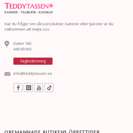
T
EDDY
TASSEN
®
KANINER - TILLBEHÖR - KUNSKAP
Har du frågor om våra produkter, kaniner eller tjänster är du
välkommen att mejla oss.
Dalen 160
449 90 Nol
Vägbeskrivning
info@teddytassen.se
OBEMANNADE BUTIKENS ÖPPETTIDER