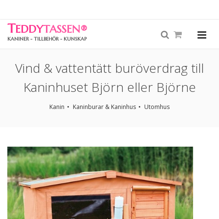
T
EDDY
TASSEN
®
KANINER - TILLBEHÖR - KUNSKAP
Vind & vattentätt buröverdrag till
Kaninhuset Björn eller Björne
Kanin
Kaninburar & Kaninhus
Utomhus