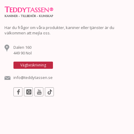
T
EDDY
TASSEN
®
KANINER - TILLBEHÖR - KUNSKAP
Har du frågor om våra produkter, kaniner eller tjänster är du
välkommen att mejla oss.
Dalen 160
449 90 Nol
Vägbeskrivning
info@teddytassen.se