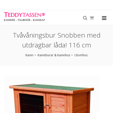
T
EDDY
TASSEN
®
KANINER - TILLBEHÖR - KUNSKAP
Tvåvåningsbur Snobben med
utdragbar låda! 116 cm
Kanin
Kaninburar & Kaninhus
Utomhus