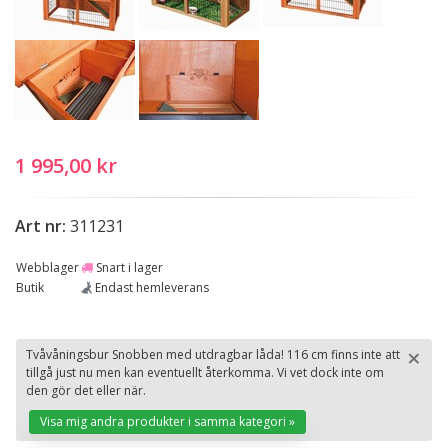
1 995,00 kr
Art nr:
311231
Webblager
Snart i lager
Butik
Endast hemleverans
×
Tvåvåningsbur Snobben med utdragbar låda! 116 cm finns inte att
tillgå just nu men kan eventuellt återkomma. Vi vet dock inte om
St
den gör det eller när.
Visa mig andra produkter i samma kategori »