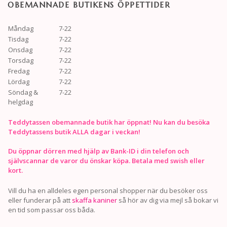
OBEMANNADE BUTIKENS ÖPPETTIDER
Måndag
7-22
Tisdag
7-22
Onsdag
7-22
Torsdag
7-22
Fredag
7-22
Lördag
7-22
Söndag &
7-22
helgdag
Teddytassen obemannade butik har öppnat! Nu kan du besöka
Teddytassens butik ALLA dagar i veckan!
Du öppnar dörren med hjälp av Bank-ID i din telefon och
självscannar de varor du önskar köpa. Betala med swish eller
kort.
Vill du ha en alldeles egen personal shopper när du besöker oss
eller funderar på att
skaffa kaniner
så hör av dig via mejl så bokar vi
en tid som passar oss båda.