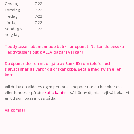
Onsdag
7-22
Torsdag
7-22
Fredag
7-22
Lördag
7-22
Söndag &
7-22
helgdag
Teddytassen obemannade butik har öppnat! Nu kan du besöka
Teddytassens butik ALLA dagar i veckan!
Du öppnar dörren med hjälp av Bank-ID i din telefon och
självscannar de varor du önskar köpa. Betala med swish eller
kort.
Vill du ha en alldeles egen personal shopper när du besöker oss
eller funderar på att
skaffa kaniner
så hör av dig via mejl så bokar vi
en tid som passar oss båda.
Välkomna!