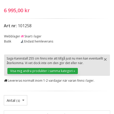
6 995,00 kr
Art nr:
101258
Webblager
Snart i lager
Butik
Endast hemleverans
×
Saga Kaninstall 255 cm finns inte att tillgå just nu men kan eventuellt
återkomma. Vi vet dock inte om den gör det eller när.
St
Visa mig andra produkter i samma kategori »
Levereras normalt inom 1-2 vardagar när varan finns i lager.
Antal
(
1
)