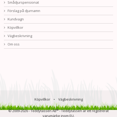
Smådjurspensionat
Förslag på djurnamn
Kundvagn
Köpvillkor
Vägbeskrivning
Om oss
Köpvillkor
•
Vägbeskrivning
®
© 2009-2026 - Teddytassen AB
- Teddytassen är ett registrerat
varumärke inom EU.