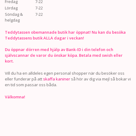
Fredag
7-22
Lördag
7-22
Söndag &
7-22
helgdag
Teddytassen obemannade butik har öppnat! Nu kan du besöka
Teddytassens butik ALLA dagar i veckan!
Du öppnar dörren med hjälp av Bank-ID i din telefon och
självscannar de varor du önskar köpa. Betala med swish eller
kort.
Vill du ha en alldeles egen personal shopper när du besöker oss
eller funderar på att
skaffa kaniner
så hör av dig via mejl så bokar vi
en tid som passar oss båda.
Välkomna!