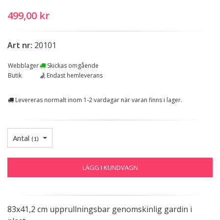
499,00 kr
Art nr:
20101
Webblager
Skickas omgående
Butik
Endast hemleverans
Levereras normalt inom 1-2 vardagar när varan finns i lager.
Antal
(
1
)
LÄGG I KUNDVAGN
83x41,2 cm upprullningsbar genomskinlig gardin i