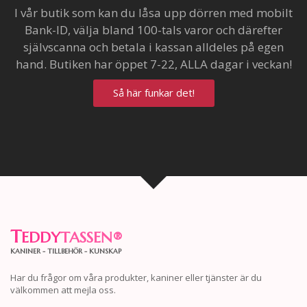
I vår butik som kan du låsa upp dörren med mobilt
Bank-ID, välja bland 100-tals varor och därefter
självscanna och betala i kassan alldeles på egen
hand. Butiken har öppet 7-22, ALLA dagar i veckan!
Så här funkar det!
T
EDDY
TASSEN
®
KANINER - TILLBEHÖR - KUNSKAP
Har du frågor om våra produkter, kaniner eller tjänster är du
välkommen att mejla oss.