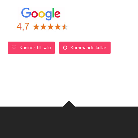
Kaniner till salu
Kommande kullar