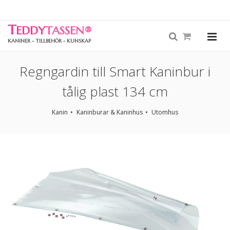
T
EDDY
TASSEN
®
KANINER - TILLBEHÖR - KUNSKAP
Regngardin till Smart Kaninbur i
tålig plast 134 cm
Kanin
Kaninburar & Kaninhus
Utomhus