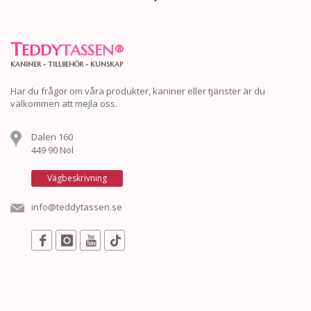
T
EDDY
TASSEN
®
KANINER - TILLBEHÖR - KUNSKAP
Har du frågor om våra produkter, kaniner eller tjänster är du
välkommen att mejla oss.
Dalen 160
449 90 Nol
Vägbeskrivning
info@teddytassen.se