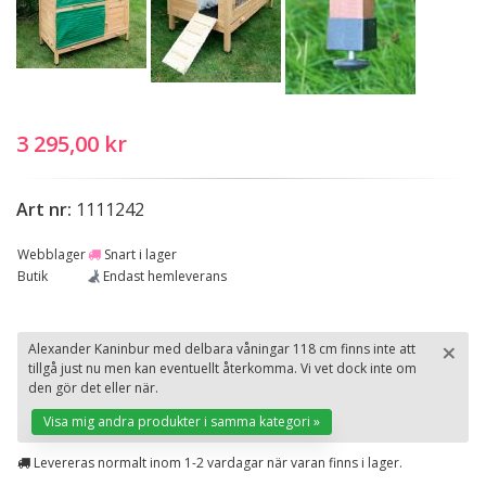
3 295,00 kr
Art nr:
1111242
Webblager
Snart i lager
Butik
Endast hemleverans
×
Alexander Kaninbur med delbara våningar 118 cm finns inte att
tillgå just nu men kan eventuellt återkomma. Vi vet dock inte om
St
den gör det eller när.
Visa mig andra produkter i samma kategori »
Levereras normalt inom 1-2 vardagar när varan finns i lager.