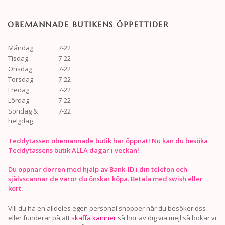
OBEMANNADE BUTIKENS ÖPPETTIDER
Måndag
7-22
Tisdag
7-22
Onsdag
7-22
Torsdag
7-22
Fredag
7-22
Lördag
7-22
Söndag &
7-22
helgdag
Teddytassen obemannade butik har öppnat! Nu kan du besöka
Teddytassens butik ALLA dagar i veckan!
Du öppnar dörren med hjälp av Bank-ID i din telefon och
självscannar de varor du önskar köpa. Betala med swish eller
kort.
Vill du ha en alldeles egen personal shopper när du besöker oss
eller funderar på att
skaffa kaniner
så hör av dig via mejl så bokar vi