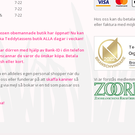
7-22
7-22
&
7-22
Hos oss kan du betala
eller faktura med möjli
ssen obemannade butik har öppnat! Nu kan
ka Teddytassens butik ALLA dagar i veckan!
r dörren med hjälp av Bank-ID i din telefon
vscannar de varor du önskar köpa. Betala
h eller kort.
ha en alldeles egen personal shopper när du
oss eller funderar på att
skaffa kaniner
så
Vi är förstås medlemm
ig via mejl så bokar vi en tid som passar oss
a!