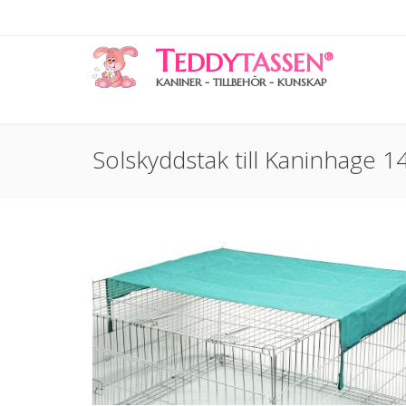
T
EDDY
TASSEN
®
KANINER - TILLBEHÖR - KUNSKAP
Solskyddstak till Kaninhage 