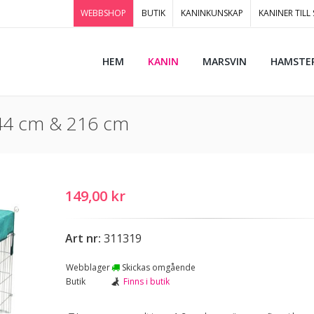
WEBBSHOP
BUTIK
KANINKUNSKAP
KANINER TILL
HEM
KANIN
MARSVIN
HAMSTE
144 cm & 216 cm
149,00 kr
Art nr:
311319
Webblager
Skickas omgående
Butik
Finns i butik