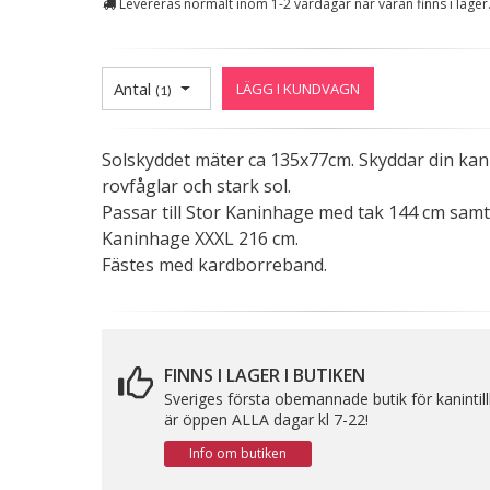
Levereras normalt inom 1-2 vardagar när varan finns i lager
Antal
LÄGG I KUNDVAGN
(
1
)
Solskyddet mäter ca 135x77cm. Skyddar din kan
rovfåglar och stark sol.
Passar till Stor Kaninhage med tak 144 cm samt t
Kaninhage XXXL 216 cm.
Fästes med kardborreband.
FINNS I LAGER I BUTIKEN
Sveriges första obemannade butik för kanintil
är öppen ALLA dagar kl 7-22!
Info om butiken