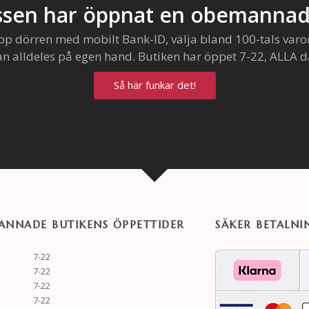
sen har öppnat en obemannad
pp dörren med mobilt Bank-ID, välja bland 100-tals varo
an alldeles på egen hand. Butiken har öppet 7-22, ALLA d
Så här funkar det!
NNADE BUTIKENS ÖPPETTIDER
SÄKER BETALNI
7-22
7-22
7-22
7-22