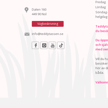
Fredag
Lördag
Dalen 160
Söndag 
449 90 Nol
helgdag
Vägbeskrivning
Teddyta
du besö
info@teddytassen.se
Du öppna
och själ
med swis
Vill du 
besöker 
hör av d
båda.
Välkomn