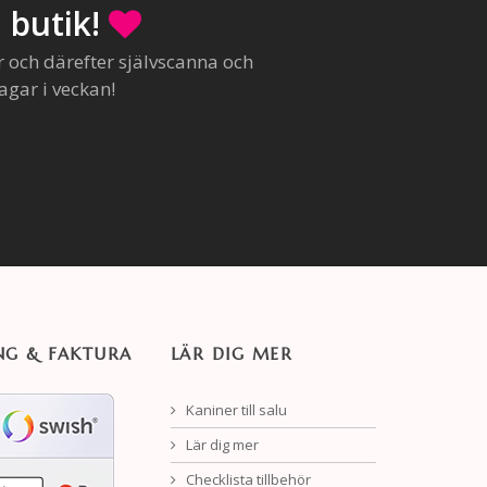
 butik!
r och därefter självscanna och
agar i veckan!
NG & FAKTURA
LÄR DIG MER
Kaniner till salu
Lär dig mer
Checklista tillbehör