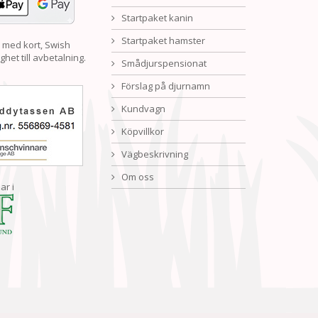
Startpaket kanin
Startpaket hamster
 med kort, Swish
ghet till avbetalning.
Smådjurspensionat
Förslag på djurnamn
Kundvagn
Köpvillkor
Vägbeskrivning
Om oss
ar i