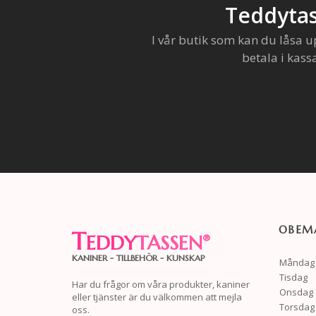
Teddytas
I vår butik som kan du låsa u
betala i kass
OBEMA
T
EDDY
TASSEN
®
KANINER - TILLBEHÖR - KUNSKAP
Måndag
Tisdag
Har du frågor om våra produkter, kaniner
Onsdag
eller tjänster är du välkommen att mejla
Torsdag
oss.