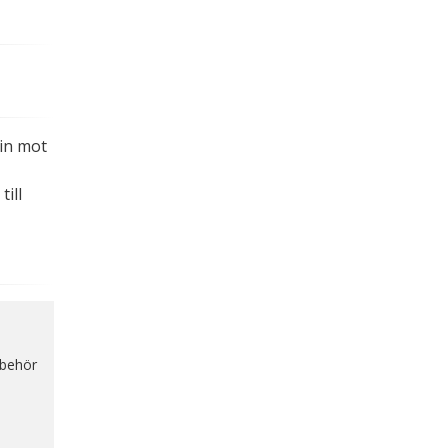
.
in mot
ill
lbehör