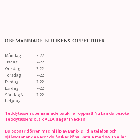
OBEMANNADE BUTIKENS ÖPPETTIDER
Måndag
7-22
Tisdag
7-22
Onsdag
7-22
Torsdag
7-22
Fredag
7-22
Lördag
7-22
Söndag &
7-22
helgdag
Teddytassen obemannade butik har öppnat! Nu kan du besöka
Teddytassens butik ALLA dagar i veckan!
Du öppnar dörren med hjälp av Bank-ID i din telefon och
självscannar de varor du önskar köpa. Betala med swish eller