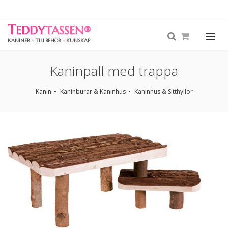
T
EDDY
TASSEN
®
KANINER - TILLBEHÖR - KUNSKAP
Kaninpall med trappa
Kanin
Kaninburar & Kaninhus
Kaninhus & Sitthyllor