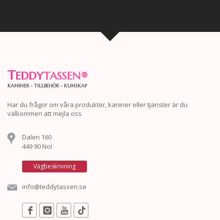
T
EDDY
TASSEN
®
KANINER - TILLBEHÖR - KUNSKAP
Har du frågor om våra produkter, kaniner eller tjänster är du
välkommen att mejla oss.
Dalen 160
449 90 Nol
Vägbeskrivning
info@teddytassen.se