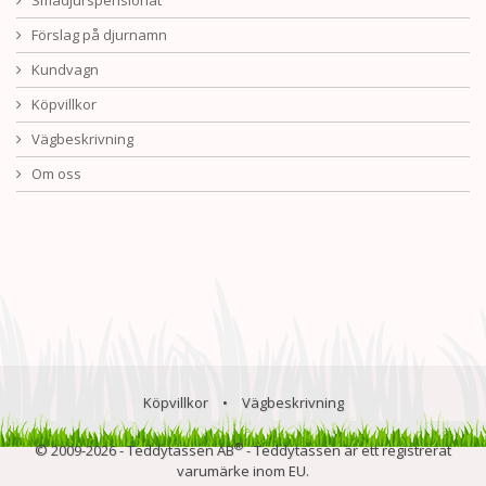
Smådjurspensionat
Förslag på djurnamn
Kundvagn
Köpvillkor
Vägbeskrivning
Om oss
Köpvillkor
•
Vägbeskrivning
®
© 2009-2026 - Teddytassen AB
- Teddytassen är ett registrerat
varumärke inom EU.