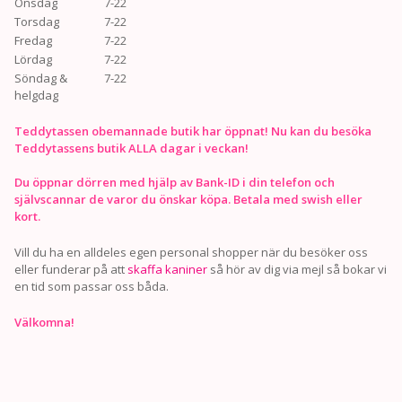
Onsdag
7-22
Torsdag
7-22
Fredag
7-22
Lördag
7-22
Söndag &
7-22
helgdag
Teddytassen obemannade butik har öppnat! Nu kan du besöka
Teddytassens butik ALLA dagar i veckan!
Du öppnar dörren med hjälp av Bank-ID i din telefon och
självscannar de varor du önskar köpa. Betala med swish eller
kort.
Vill du ha en alldeles egen personal shopper när du besöker oss
eller funderar på att
skaffa kaniner
så hör av dig via mejl så bokar vi
en tid som passar oss båda.
Välkomna!