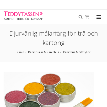
T
EDDY
TASSEN
®
KANINER - TILLBEHÖR - KUNSKAP
Djurvänlig målarfärg för trä och
kartong
Kanin
Kaninburar & Kaninhus
Kaninhus & Sitthyllor