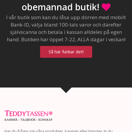
obemannad butik!
I vår butik som kan du låsa upp dörren med mobilt
Bank-ID, välja bland 100-tals varor och därefter
självscanna och betala i kassan alldeles på egen
hand. Butiken har öppet 7-22, ALLA dagar i veckan!
Så här funkar det!
T
EDDY
TASSEN
®
KANINER - TILLBEHÖR - KUNSKAP
Har du frågor om våra produkter, kaniner eller tjänster är du