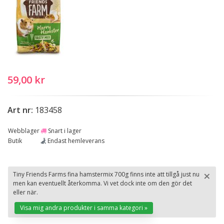
59,00 kr
Art nr:
183458
Webblager
Snart i lager
Butik
Endast hemleverans
×
Tiny Friends Farms fina hamstermix 700g finns inte att tillgå just nu
men kan eventuellt återkomma. Vi vet dock inte om den gör det
St
eller när.
Visa mig andra produkter i samma kategori »