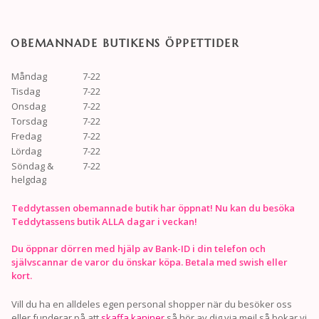
OBEMANNADE BUTIKENS ÖPPETTIDER
Måndag
7-22
Tisdag
7-22
Onsdag
7-22
Torsdag
7-22
Fredag
7-22
Lördag
7-22
Söndag &
7-22
helgdag
Teddytassen obemannade butik har öppnat! Nu kan du besöka
Teddytassens butik ALLA dagar i veckan!
Du öppnar dörren med hjälp av Bank-ID i din telefon och
självscannar de varor du önskar köpa. Betala med swish eller
kort.
Vill du ha en alldeles egen personal shopper när du besöker oss
eller funderar på att
skaffa kaniner
så hör av dig via mejl så bokar vi