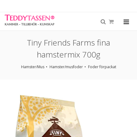
T
EDDY
TASSEN
®
KANINER - TILLBEHÖR - KUNSKAP
Tiny Friends Farms fina
hamstermix 700g
Hamster/Mus
Hamster/musfoder
Foder förpackat