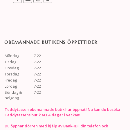
OBEMANNADE BUTIKENS ÖPPETTIDER
Måndag
7-22
Tisdag
7-22
Onsdag
7-22
Torsdag
7-22
Fredag
7-22
Lördag
7-22
Söndag &
7-22
helgdag
Teddytassen obemannade butik har öppnat! Nu kan du besöka
Teddytassens butik ALLA dagar i veckan!
Du öppnar dörren med hjälp av Bank-ID i din telefon och