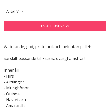
Antal
(
1
)
LÄGG I KUNDVAGN
Varierande, god, proteinrik och helt utan pellets.
Särskilt passande till kräsna dvärghamstrar!
Innehåll:
- Hirs
- Ärtflingor
- Mungbönor
- Quinoa
- Havreflarn
- Amaranth