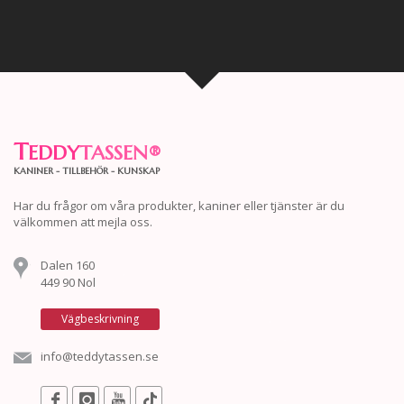
T
EDDY
TASSEN
®
KANINER - TILLBEHÖR - KUNSKAP
Har du frågor om våra produkter, kaniner eller tjänster är du
välkommen att mejla oss.
Dalen 160
449 90 Nol
Vägbeskrivning
info@teddytassen.se