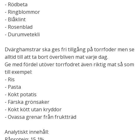
- Rödbeta
- Ringblommor
- Blåklint
- Rosenblad
- Durumvetekli
Dvärghamstrar ska ges fri tillgång på torrfoder men se
alltid till att ta bort överbliven mat varje dag.
Ge med fördel utöver torrfodret även riktig mat så som
till exempel:
- Ris
- Pasta
- Kokt potatis
- Färska grönsaker
- Kokt kött utan kryddor
- Ovassa grenar från fruktträd
Analytiskt innehåll:
Råprotein: 15,1%