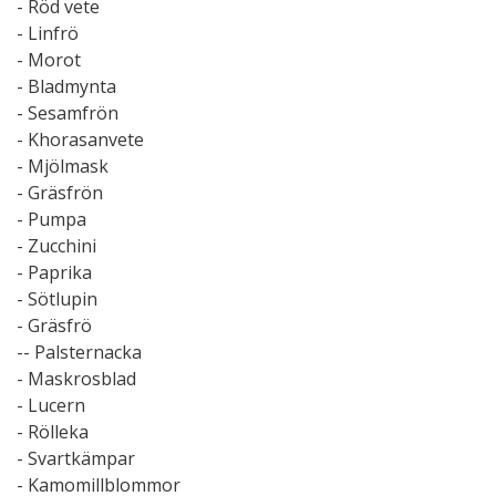
- Röd vete
- Linfrö
- Morot
- Bladmynta
- Sesamfrön
- Khorasanvete
- Mjölmask
- Gräsfrön
- Pumpa
- Zucchini
- Paprika
- Sötlupin
- Gräsfrö
-- Palsternacka
- Maskrosblad
- Lucern
- Rölleka
- Svartkämpar
- Kamomillblommor