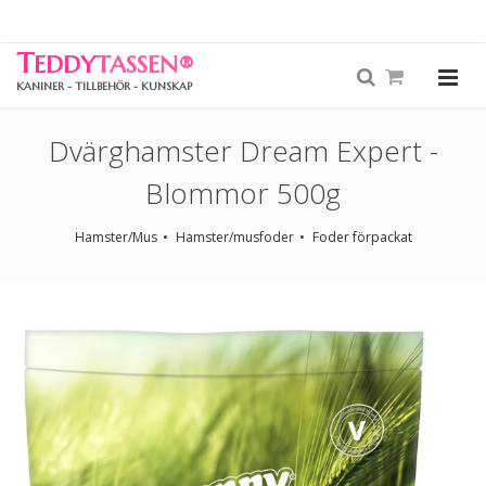
T
EDDY
TASSEN
®
KANINER - TILLBEHÖR - KUNSKAP
Dvärghamster Dream Expert -
Blommor 500g
Hamster/Mus
Hamster/musfoder
Foder förpackat