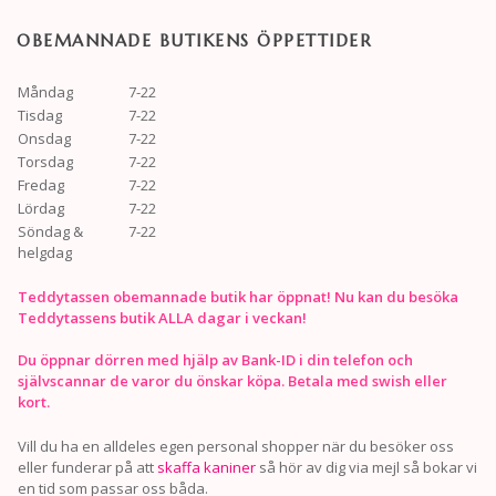
OBEMANNADE BUTIKENS ÖPPETTIDER
Måndag
7-22
Tisdag
7-22
Onsdag
7-22
Torsdag
7-22
Fredag
7-22
Lördag
7-22
Söndag &
7-22
helgdag
Teddytassen obemannade butik har öppnat! Nu kan du besöka
Teddytassens butik ALLA dagar i veckan!
Du öppnar dörren med hjälp av Bank-ID i din telefon och
självscannar de varor du önskar köpa. Betala med swish eller
kort.
Vill du ha en alldeles egen personal shopper när du besöker oss
eller funderar på att
skaffa kaniner
så hör av dig via mejl så bokar vi
en tid som passar oss båda.