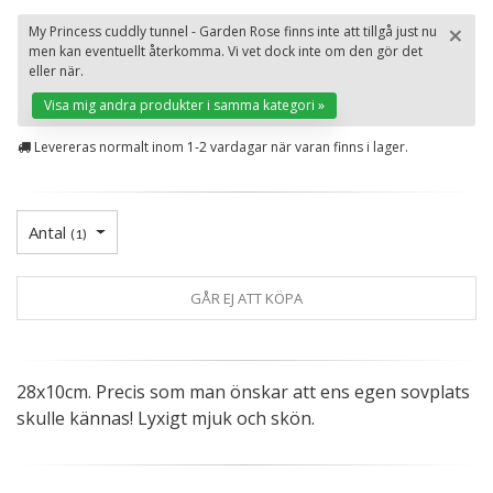
×
My Princess cuddly tunnel - Garden Rose finns inte att tillgå just nu
men kan eventuellt återkomma. Vi vet dock inte om den gör det
St
eller när.
Visa mig andra produkter i samma kategori »
Levereras normalt inom 1-2 vardagar när varan finns i lager.
Antal
(
1
)
GÅR EJ ATT KÖPA
28x10cm. Precis som man önskar att ens egen sovplats
skulle kännas! Lyxigt mjuk och skön.