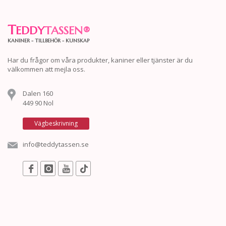
T
EDDY
TASSEN
®
KANINER - TILLBEHÖR - KUNSKAP
Har du frågor om våra produkter, kaniner eller tjänster är du
välkommen att mejla oss.
Dalen 160
449 90 Nol
Vägbeskrivning
info@teddytassen.se