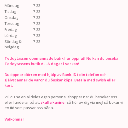
Måndag
7-22
Tisdag
7-22
Onsdag
7-22
Torsdag
7-22
Fredag
7-22
Lördag
7-22
Söndag &
7-22
helgdag
Teddytassen obemannade butik har öppnat! Nu kan du besöka
Teddytassens butik ALLA dagar i veckan!
Du öppnar dörren med hjälp av Bank-ID i din telefon och
självscannar de varor du önskar köpa. Betala med swish eller
kort.
Vill du ha en alldeles egen personal shopper när du besöker oss
eller funderar på att
skaffa kaniner
så hör av dig via mejl så bokar vi
en tid som passar oss båda.
Välkomna!