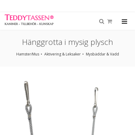
T
EDDY
TASSEN
®
KANINER - TILLBEHÖR - KUNSKAP
Hänggrotta i mysig plysch
Hamster/Mus
Aktivering & Leksaker
Mysbäddar & Vadd