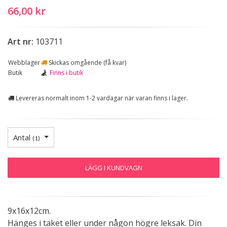
66,00 kr
Art nr:
103711
Webblager
Skickas omgående (få kvar)
Butik
Finns i butik
Levereras normalt inom 1-2 vardagar när varan finns i lager.
Antal
(
1
)
LÄGG I KUNDVAGN
9x16x12cm.
Hänges i taket eller under någon högre leksak. Din