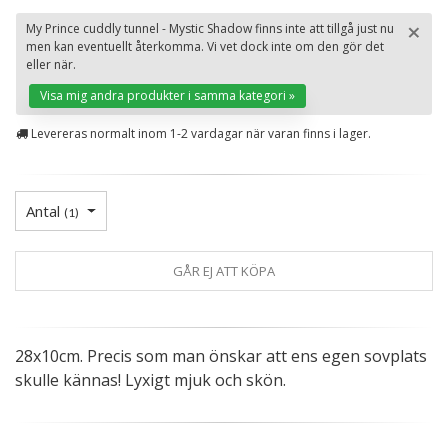
×
My Prince cuddly tunnel - Mystic Shadow finns inte att tillgå just nu
men kan eventuellt återkomma. Vi vet dock inte om den gör det
St
eller när.
Visa mig andra produkter i samma kategori »
Levereras normalt inom 1-2 vardagar när varan finns i lager.
Antal
(
1
)
GÅR EJ ATT KÖPA
28x10cm. Precis som man önskar att ens egen sovplats
skulle kännas! Lyxigt mjuk och skön.