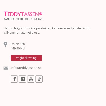
T
EDDY
TASSEN
®
KANINER - TILLBEHÖR - KUNSKAP
Har du frågor om våra produkter, kaniner eller tjänster är du
välkommen att mejla oss.
Dalen 160
449 90 Nol
Vägbeskrivning
info@teddytassen.se