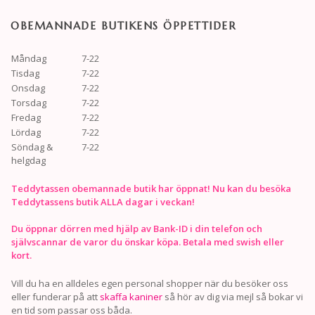
OBEMANNADE BUTIKENS ÖPPETTIDER
Måndag
7-22
Tisdag
7-22
Onsdag
7-22
Torsdag
7-22
Fredag
7-22
Lördag
7-22
Söndag &
7-22
helgdag
Teddytassen obemannade butik har öppnat! Nu kan du besöka
Teddytassens butik ALLA dagar i veckan!
Du öppnar dörren med hjälp av Bank-ID i din telefon och
självscannar de varor du önskar köpa. Betala med swish eller
kort.
Vill du ha en alldeles egen personal shopper när du besöker oss
eller funderar på att
skaffa kaniner
så hör av dig via mejl så bokar vi
en tid som passar oss båda.