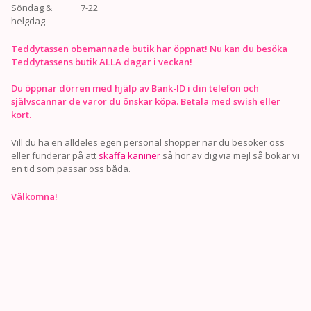
Söndag &
7-22
helgdag
Teddytassen obemannade butik har öppnat! Nu kan du besöka
Teddytassens butik ALLA dagar i veckan!
Du öppnar dörren med hjälp av Bank-ID i din telefon och
självscannar de varor du önskar köpa. Betala med swish eller
kort.
Vill du ha en alldeles egen personal shopper när du besöker oss
eller funderar på att
skaffa kaniner
så hör av dig via mejl så bokar vi
en tid som passar oss båda.
Välkomna!