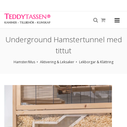
T
EDDY
TASSEN
®
KANINER - TILLBEHÖR - KUNSKAP
Underground Hamstertunnel med
tittut
Hamster/Mus
Aktivering & Leksaker
Lekborgar & Klättring