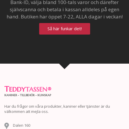
Bank-ID, välja bland 100-tals varor och därefter
självscanna och betala i kassan alldeles på egen
hand. Butiken har öppet 7-22, ALLA dagar i veckan!
Så här funkar det!
T
EDDY
TASSEN
®
KANINER - TILLBEHÖR - KUNSKAP
Har du frågor om våra produkter, kaniner eller tjänster är du
välkommen att mejla oss.
Dalen 160