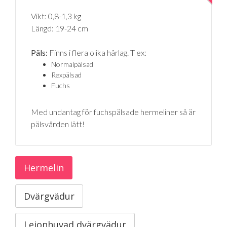
Vikt: 0,8-1,3 kg
Längd: 19-24 cm
Päls:
Finns i flera olika hårlag. T ex:
Normalpälsad
Rexpälsad
Fuchs
Med undantag för fuchspälsade hermeliner så är
pälsvården lätt!
Hermelin
Dvärgvädur
Lejonhuvad dvärgvädur