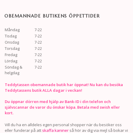
OBEMANNADE BUTIKENS ÖPPETTIDER
Måndag
7-22
Tisdag
7-22
Onsdag
7-22
Torsdag
7-22
Fredag
7-22
Lördag
7-22
Söndag &
7-22
helgdag
Teddytassen obemannade butik har öppnat! Nu kan du besöka
Teddytassens butik ALLA dagar i veckan!
Du öppnar dörren med hjälp av Bank-ID i din telefon och
självscannar de varor du önskar köpa. Betala med swish eller
kort.
Vill du ha en alldeles egen personal shopper när du besöker oss
eller funderar på att
skaffa kaniner
så hör av dig via mejl så bokar vi