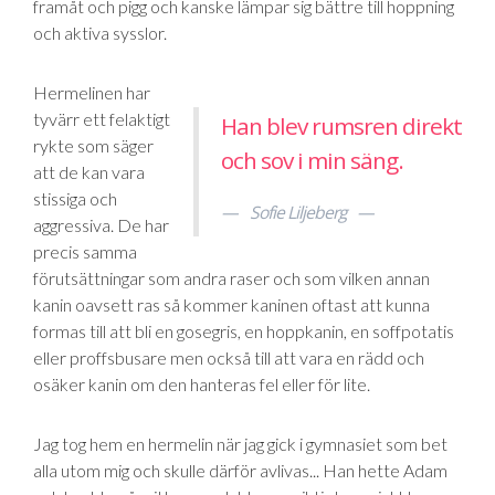
framåt och pigg och kanske lämpar sig bättre till hoppning
och aktiva sysslor.
Hermelinen har
tyvärr ett felaktigt
Han blev rumsren direkt
rykte som säger
och sov i min säng.
att de kan vara
stissiga och
Sofie Liljeberg
aggressiva. De har
precis samma
förutsättningar som andra raser och som vilken annan
kanin oavsett ras så kommer kaninen oftast att kunna
formas till att bli en gosegris, en hoppkanin, en soffpotatis
eller proffsbusare men också till att vara en rädd och
osäker kanin om den hanteras fel eller för lite.
Jag tog hem en hermelin när jag gick i gymnasiet som bet
alla utom mig och skulle därför avlivas... Han hette Adam