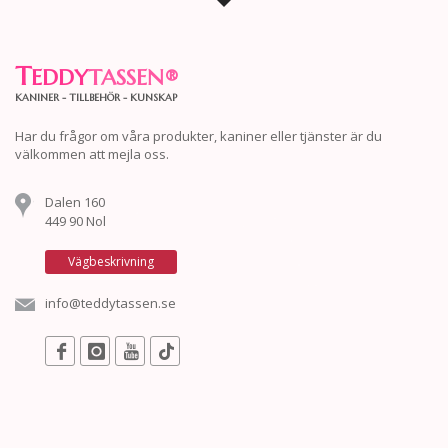
T
EDDY
TASSEN
®
KANINER - TILLBEHÖR - KUNSKAP
Har du frågor om våra produkter, kaniner eller tjänster är du
välkommen att mejla oss.
Dalen 160
449 90 Nol
Vägbeskrivning
info@teddytassen.se