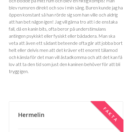
och bodde på mitt rum och blev en riktig kompis! Han
blev rumsren direkt och sov i min säng. Buren kunde jag ha
öppen konstant så han rörde sig som han ville och aldrig
att han bet någon igen! Jag vill gärna tro att i de enstaka
fall, då en kanin bits, ofta beror på understimulans
antingen psykiskt eller fysiskt eller bådadera. Man ska
veta att även ett sådant beteende ofta går att jobba bort
helt eller delvis men att det kräver ett enormt tålamod
och känsla för det man vill åstadkomma och att det kan få
lov att ta den tid som just den kaninen behöver för att bli
trygg igen.
FAKTA
Hermelin