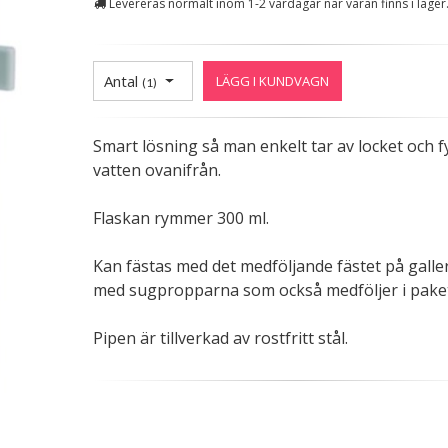
Levereras normalt inom 1-2 vardagar när varan finns i lager
Antal
LÄGG I KUNDVAGN
(
1
)
Smart lösning så man enkelt tar av locket och fy
vatten ovanifrån.
Flaskan rymmer 300 ml.
Kan fästas med det medföljande fästet på galler
med sugpropparna som också medföljer i paket
Pipen är tillverkad av rostfritt stål.