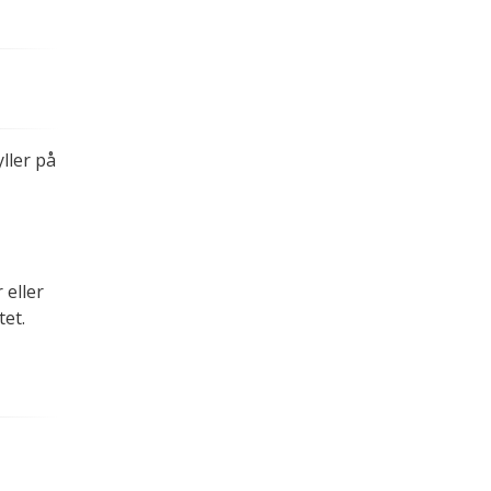
.
ller på
 eller
et.