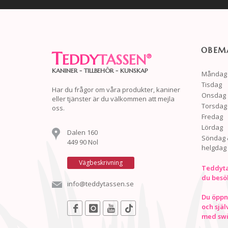
OBEMA
T
EDDY
TASSEN
®
KANINER - TILLBEHÖR - KUNSKAP
Måndag
Tisdag
Har du frågor om våra produkter, kaniner
Onsdag
eller tjänster är du välkommen att mejla
Torsdag
oss.
Fredag
Lördag
Dalen 160
Söndag 
449 90 Nol
helgdag
Vägbeskrivning
Teddyta
du besö
info@teddytassen.se
Du öppna
och själ
med swis