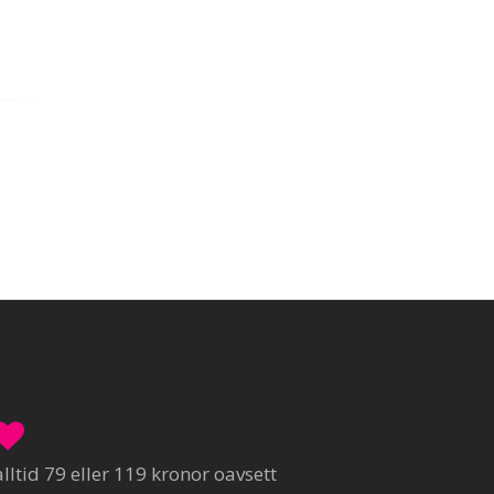
ltid 79 eller 119 kronor oavsett