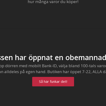
hur många varor du köper!
sen har öppnat en obemannad
pp dörren med mobilt Bank-ID, välja bland 100-tals varo
an alldeles på egen hand. Butiken har öppet 7-22, ALLA d
Så här funkar det!