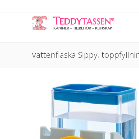
T
EDDY
TASSEN
®
KANINER - TILLBEHÖR - KUNSKAP
Vattenflaska Sippy, toppfylln