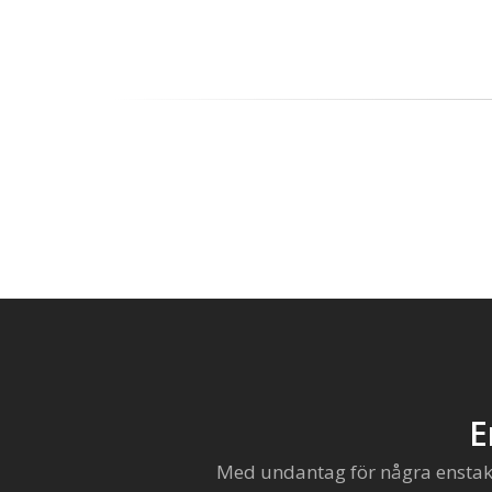
E
Med undantag för några enstaka 