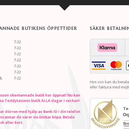
NNADE BUTIKENS ÖPPETTIDER
SÄKER BETALNI
7-22
7-22
7-22
7-22
7-22
7-22
&
7-22
Hos oss kan du betala
eller faktura med möjli
ssen obemannade butik har öppnat! Nu kan
ka Teddytassens butik ALLA dagar i veckan!
r dörren med hjälp av Bank-ID i din telefon
vscannar de varor du önskar köpa. Betala
h eller kort.