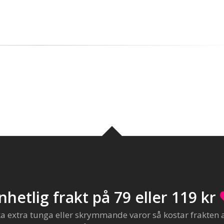
nhetlig frakt på 79 eller 119 kr
extra tunga eller skrymmande varor så kostar frakten al