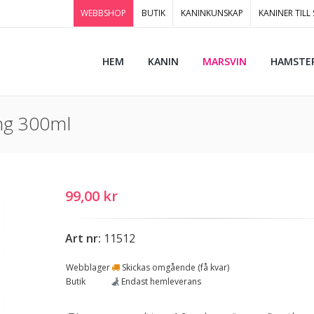
WEBBSHOP
BUTIK
KANINKUNSKAP
KANINER TILL
HEM
KANIN
MARSVIN
HAMSTE
ing 300ml
99,00 kr
Art nr:
11512
Webblager
Skickas omgående (få kvar)
Butik
Endast hemleverans