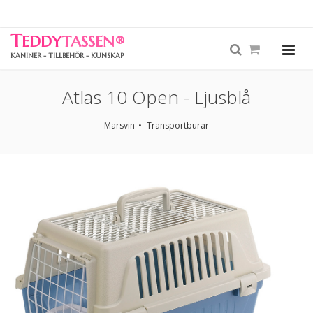
T
EDDY
TASSEN
®
KANINER - TILLBEHÖR - KUNSKAP
Atlas 10 Open - Ljusblå
Marsvin
Transportburar