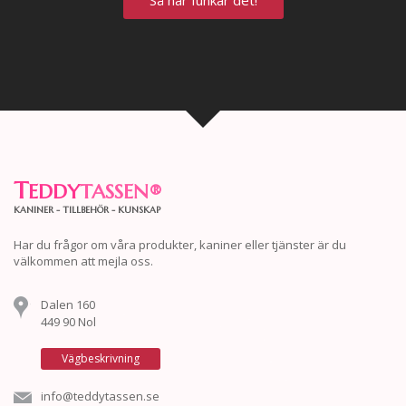
Så här funkar det!
T
EDDY
TASSEN
®
KANINER - TILLBEHÖR - KUNSKAP
Har du frågor om våra produkter, kaniner eller tjänster är du
välkommen att mejla oss.
Dalen 160
449 90 Nol
Vägbeskrivning
info@teddytassen.se