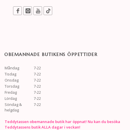
OBEMANNADE BUTIKENS ÖPPETTIDER
Måndag
7-22
Tisdag
7-22
Onsdag
7-22
Torsdag
7-22
Fredag
7-22
Lördag
7-22
Söndag &
7-22
helgdag
Teddytassen obemannade butik har öppnat! Nu kan du besöka
Teddytassens butik ALLA dagar i veckan!