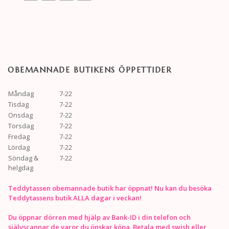
OBEMANNADE BUTIKENS ÖPPETTIDER
Måndag
7-22
Tisdag
7-22
Onsdag
7-22
Torsdag
7-22
Fredag
7-22
Lördag
7-22
Söndag &
7-22
helgdag
Teddytassen obemannade butik har öppnat! Nu kan du besöka
Teddytassens butik ALLA dagar i veckan!
Du öppnar dörren med hjälp av Bank-ID i din telefon och
självscannar de varor du önskar köpa. Betala med swish eller