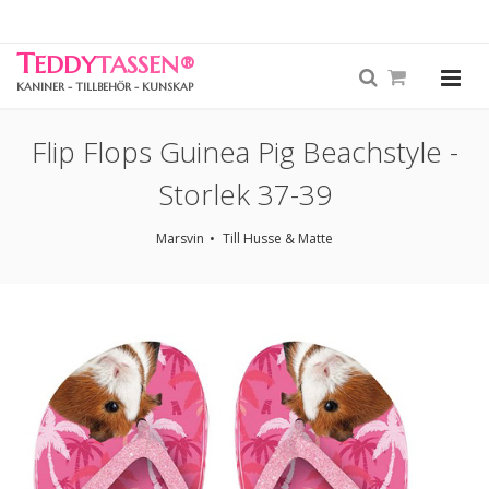
T
EDDY
TASSEN
®
KANINER - TILLBEHÖR - KUNSKAP
Flip Flops Guinea Pig Beachstyle -
Storlek 37-39
Marsvin
Till Husse & Matte