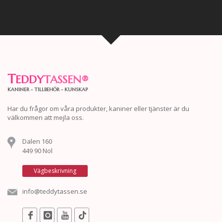
T
EDDY
TASSEN
®
KANINER - TILLBEHÖR - KUNSKAP
Har du frågor om våra produkter, kaniner eller tjänster är du
välkommen att mejla oss.
Dalen 160
449 90 Nol
Vägbeskrivning
info@teddytassen.se