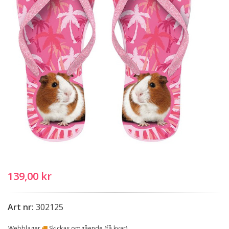
139,00 kr
Art nr:
302125
Webblager
Skickas omgående (få kvar)