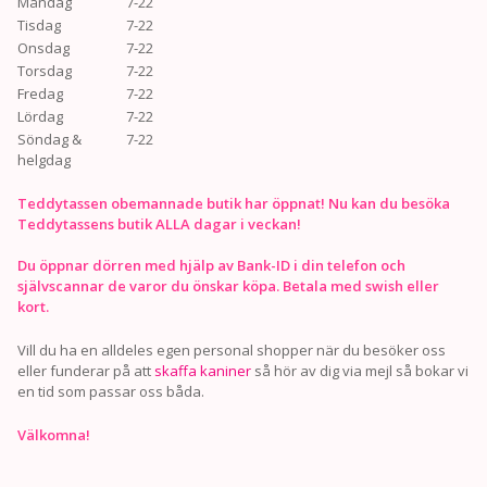
Måndag
7-22
Tisdag
7-22
Onsdag
7-22
Torsdag
7-22
Fredag
7-22
Lördag
7-22
Söndag &
7-22
helgdag
Teddytassen obemannade butik har öppnat! Nu kan du besöka
Teddytassens butik ALLA dagar i veckan!
Du öppnar dörren med hjälp av Bank-ID i din telefon och
självscannar de varor du önskar köpa. Betala med swish eller
kort.
Vill du ha en alldeles egen personal shopper när du besöker oss
eller funderar på att
skaffa kaniner
så hör av dig via mejl så bokar vi
en tid som passar oss båda.
Välkomna!