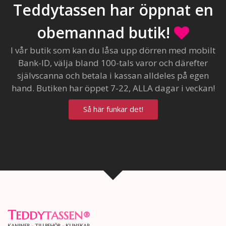
Teddytassen har öppnat en
obemannad butik!
I vår butik som kan du låsa upp dörren med mobilt
Bank-ID, välja bland 100-tals varor och därefter
självscanna och betala i kassan alldeles på egen
hand. Butiken har öppet 7-22, ALLA dagar i veckan!
Så här funkar det!
T
EDDY
TASSEN
®
KANINER - TILLBEHÖR - KUNSKAP