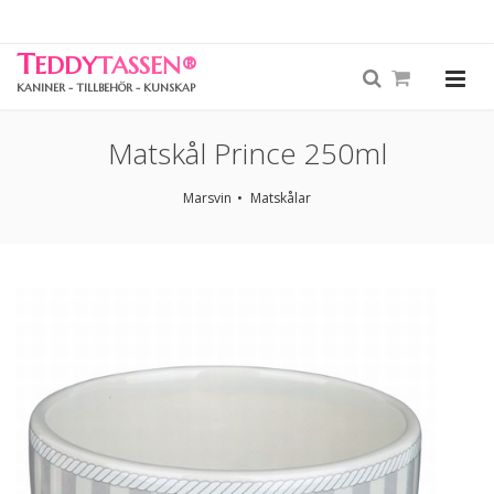
T
EDDY
TASSEN
®
KANINER - TILLBEHÖR - KUNSKAP
Matskål Prince 250ml
Marsvin
Matskålar