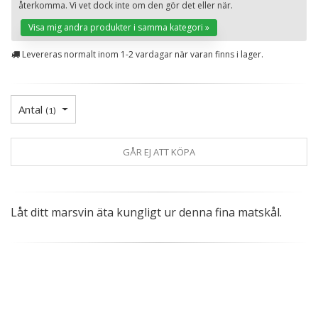
återkomma. Vi vet dock inte om den gör det eller när.
St
Visa mig andra produkter i samma kategori »
Levereras normalt inom 1-2 vardagar när varan finns i lager.
Antal
(
1
)
GÅR EJ ATT KÖPA
Låt ditt marsvin äta kungligt ur denna fina matskål.