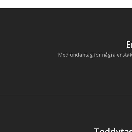
E
Med undantag för några enstaka 
Teddytas