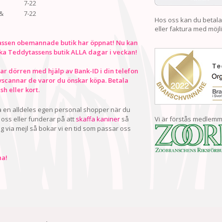
7-22
&
7-22
Hos oss kan du betala
eller faktura med möjli
ssen obemannade butik har öppnat! Nu kan
ka Teddytassens butik ALLA dagar i veckan!
r dörren med hjälp av Bank-ID i din telefon
vscannar de varor du önskar köpa. Betala
h eller kort.
ha en alldeles egen personal shopper när du
oss eller funderar på att
skaffa kaniner
så
Vi är förstås medlemm
ig via mejl så bokar vi en tid som passar oss
a!