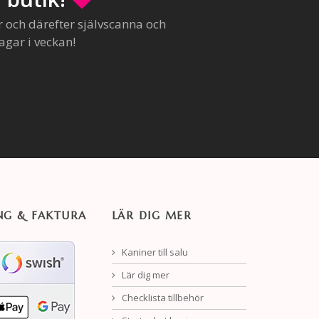
r och därefter självscanna och
agar i veckan!
NG & FAKTURA
LÄR DIG MER
Kaniner till salu
Lär dig mer
Checklista tillbehör