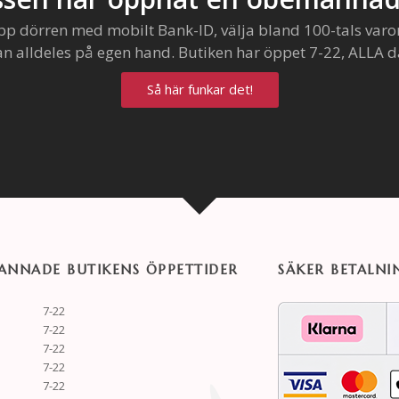
pp dörren med mobilt Bank-ID, välja bland 100-tals varo
an alldeles på egen hand. Butiken har öppet 7-22, ALLA d
Så här funkar det!
NNADE BUTIKENS ÖPPETTIDER
SÄKER BETALNI
7-22
7-22
7-22
7-22
7-22