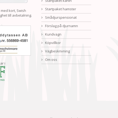
Startpaket kanin
Startpaket hamster
 med kort, Swish
ghet till avbetalning.
Smådjurspensionat
Förslag på djurnamn
Kundvagn
Köpvillkor
Vägbeskrivning
Om oss
ar i