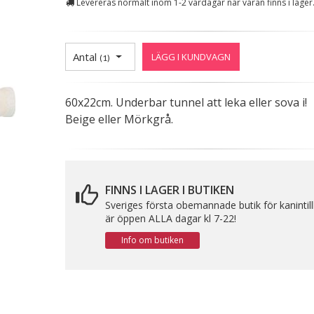
Levereras normalt inom 1-2 vardagar när varan finns i lager
Antal
LÄGG I KUNDVAGN
(
1
)
60x22cm. Underbar tunnel att leka eller sova i!
Beige eller Mörkgrå.
FINNS I LAGER I BUTIKEN
Sveriges första obemannade butik för kanintil
är öppen ALLA dagar kl 7-22!
Info om butiken