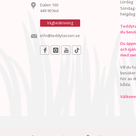
Lördag
Dalen 160
Söndag 
449 90 Nol
helgdag
Vägbeskrivning
Teddyta
du besö
info@teddytassen.se
Du öppna
och själ
med swis
Vill du 
besöker 
hör av d
båda.
Välkomn