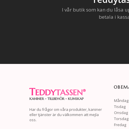
I vår butik som kan du låsa u
betala i kass
OBEMA
T
EDDY
TASSEN
®
KANINER - TILLBEHÖR - KUNSKAP
Måndag
Tisdag
Har du frågor om våra produkter, kaniner
Onsdag
eller tjänster är du välkommen att mejla
Torsdag
oss.
Fredag