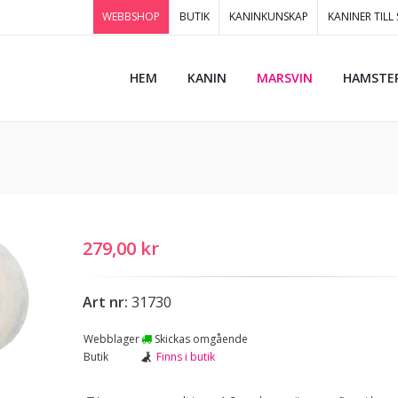
WEBBSHOP
BUTIK
KANINKUNSKAP
KANINER TILL
HEM
KANIN
MARSVIN
HAMSTE
279,00 kr
Art nr:
31730
Webblager
Skickas omgående
Butik
Finns i butik