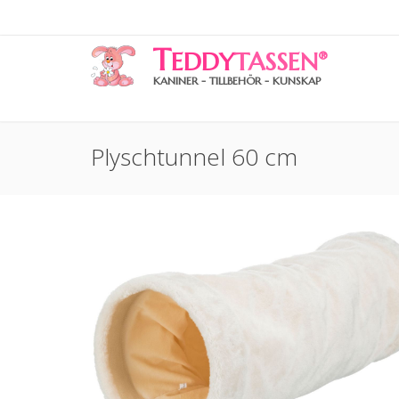
T
EDDY
TASSEN
®
KANINER - TILLBEHÖR - KUNSKAP
Plyschtunnel 60 cm