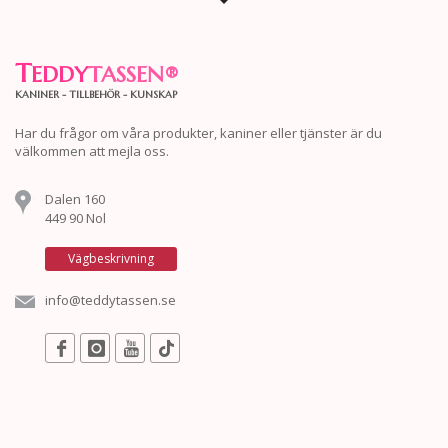
T
EDDY
TASSEN
®
KANINER - TILLBEHÖR - KUNSKAP
Har du frågor om våra produkter, kaniner eller tjänster är du
välkommen att mejla oss.
Dalen 160
449 90 Nol
Vägbeskrivning
info@teddytassen.se