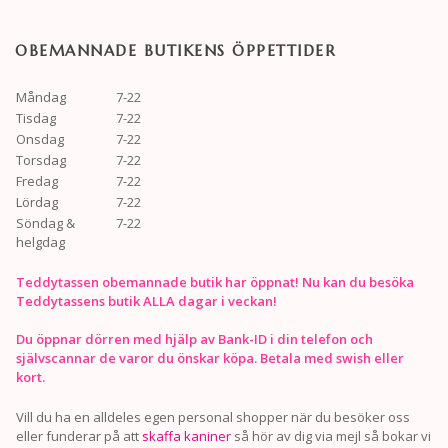
OBEMANNADE BUTIKENS ÖPPETTIDER
Måndag
7-22
Tisdag
7-22
Onsdag
7-22
Torsdag
7-22
Fredag
7-22
Lördag
7-22
Söndag &
7-22
helgdag
Teddytassen obemannade butik har öppnat! Nu kan du besöka
Teddytassens butik ALLA dagar i veckan!
Du öppnar dörren med hjälp av Bank-ID i din telefon och
självscannar de varor du önskar köpa. Betala med swish eller
kort.
Vill du ha en alldeles egen personal shopper när du besöker oss
eller funderar på att
skaffa kaniner
så hör av dig via mejl så bokar vi