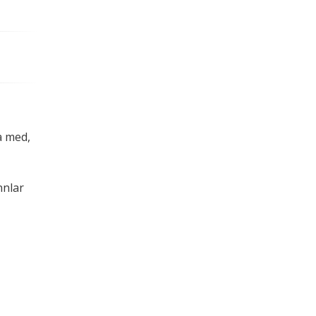
.
a med,
nnlar