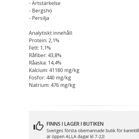
- Ärtstärkelse
- Bergshö
- Persilja
Analytiskt innehåll:
Protein: 2,1%
Fett: 1,1%
Råfiber: 43,8%
Råaska: 14,4%
Kalcium: 41180 mg/kg
Fosfor: 440 mg/kg
Natrium: 476 mg/kg
FINNS I LAGER I BUTIKEN
Sveriges första obemannade butik för kanintil
är öppen ALLA dagar kl 7-22!