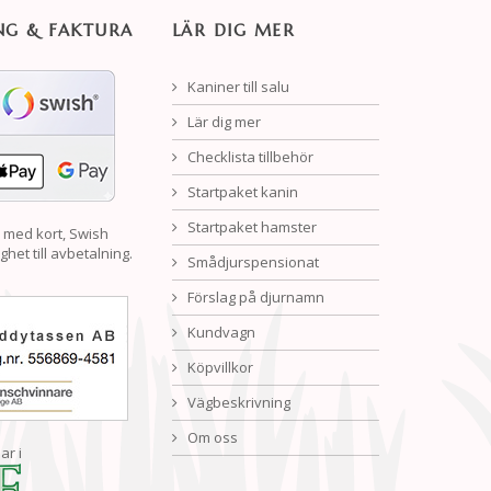
NG & FAKTURA
LÄR DIG MER
Kaniner till salu
Lär dig mer
Checklista tillbehör
Startpaket kanin
Startpaket hamster
 med kort, Swish
ghet till avbetalning.
Smådjurspensionat
Förslag på djurnamn
Kundvagn
Köpvillkor
Vägbeskrivning
Om oss
ar i