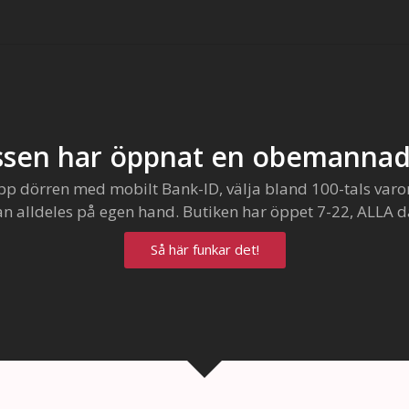
sen har öppnat en obemannad
pp dörren med mobilt Bank-ID, välja bland 100-tals varo
an alldeles på egen hand. Butiken har öppet 7-22, ALLA d
Så här funkar det!