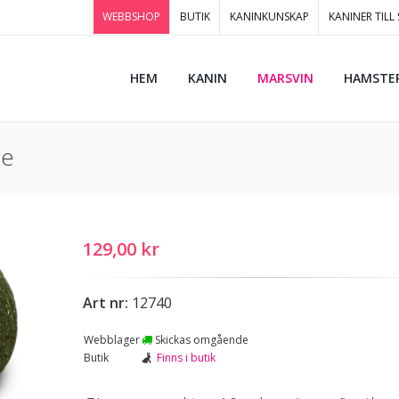
WEBBSHOP
BUTIK
KANINKUNSKAP
KANINER TILL
HEM
KANIN
MARSVIN
HAMSTE
ge
129,00 kr
Art nr:
12740
Webblager
Skickas omgående
Butik
Finns i butik