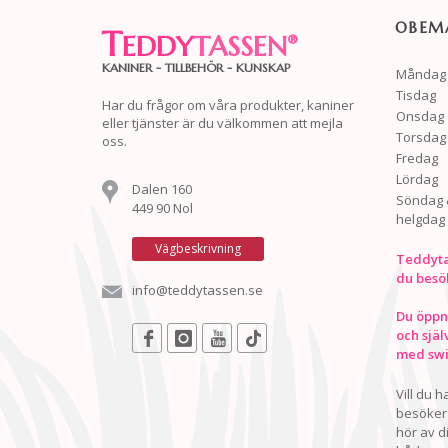
OBEMA
T
EDDY
TASSEN
®
KANINER - TILLBEHÖR - KUNSKAP
Måndag
Tisdag
Har du frågor om våra produkter, kaniner
Onsdag
eller tjänster är du välkommen att mejla
Torsdag
oss.
Fredag
Lördag
Dalen 160
Söndag 
449 90 Nol
helgdag
Vägbeskrivning
Teddyta
du besö
info@teddytassen.se
Du öppna
och själ
med swis
Vill du 
besöker 
hör av d