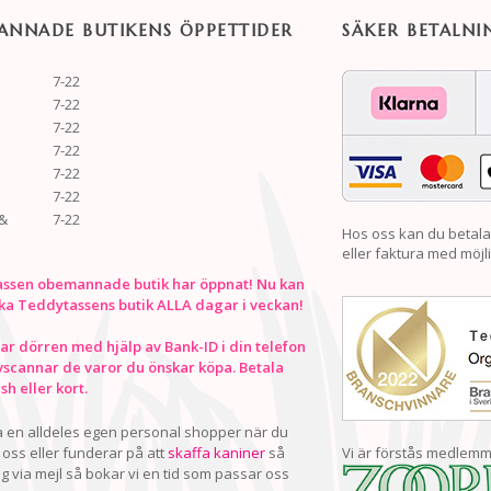
NNADE BUTIKENS ÖPPETTIDER
SÄKER BETALNI
7-22
7-22
7-22
7-22
7-22
7-22
&
7-22
Hos oss kan du betala
eller faktura med möjli
ssen obemannade butik har öppnat! Nu kan
ka Teddytassens butik ALLA dagar i veckan!
r dörren med hjälp av Bank-ID i din telefon
vscannar de varor du önskar köpa. Betala
h eller kort.
ha en alldeles egen personal shopper när du
oss eller funderar på att
skaffa kaniner
så
Vi är förstås medlemm
ig via mejl så bokar vi en tid som passar oss