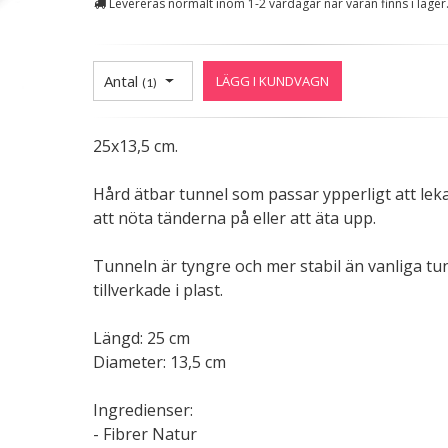
Levereras normalt inom 1-2 vardagar när varan finns i lager
Antal
LÄGG I KUNDVAGN
(
1
)
25x13,5 cm.
Hård ätbar tunnel som passar ypperligt att lek
att nöta tänderna på eller att äta upp.
Tunneln är tyngre och mer stabil än vanliga tu
tillverkade i plast.
Längd: 25 cm
Diameter: 13,5 cm
Ingredienser:
- Fibrer Natur