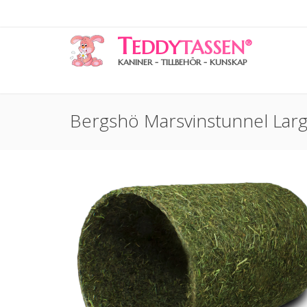
T
EDDY
TASSEN
®
KANINER - TILLBEHÖR - KUNSKAP
Bergshö Marsvinstunnel Lar