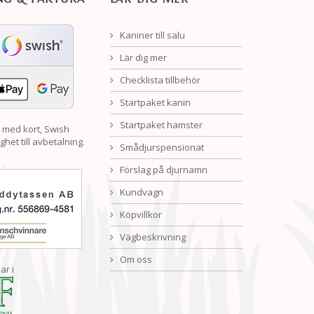
Kaniner till salu
Lär dig mer
Checklista tillbehör
Startpaket kanin
Startpaket hamster
 med kort, Swish
ghet till avbetalning.
Smådjurspensionat
Förslag på djurnamn
Kundvagn
Köpvillkor
Vägbeskrivning
Om oss
ar i