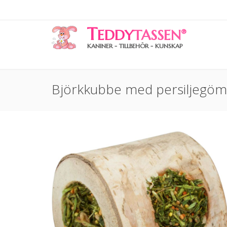
T
EDDY
TASSEN
®
KANINER - TILLBEHÖR - KUNSKAP
Björkkubbe med persiljegö