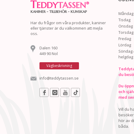
T
EDDY
TASSEN
®
KANINER - TILLBEHÖR - KUNSKAP
Måndag
Tisdag
Har du frågor om våra produkter, kaniner
Onsdag
eller tjänster är du välkommen att mejla
Torsdag
oss.
Fredag
Lördag
Dalen 160
Söndag 
449 90 Nol
helgdag
Vägbeskrivning
Teddyta
du besö
info@teddytassen.se
Du öppna
och själ
med swis
Vill du 
besöker 
hör av d
båda.