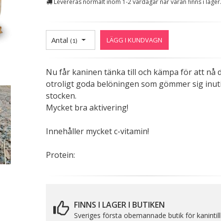
Levereras normalt inom 1-2 vardagar när varan finns i lager
Antal
LÄGG I KUNDVAGN
(
1
)
Nu får kaninen tänka till och kämpa för att nå 
otroligt goda belöningen som gömmer sig inut
stocken.
Mycket bra aktivering!
Innehåller mycket c-vitamin!
Protein:
FINNS I LAGER I BUTIKEN
Sveriges första obemannade butik för kanintil