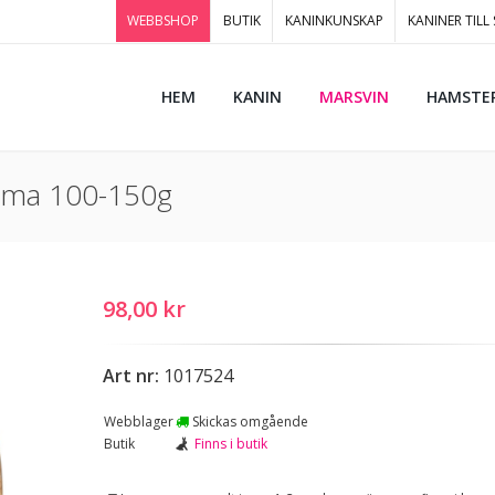
WEBBSHOP
BUTIK
KANINKUNSKAP
KANINER TILL
HEM
KANIN
MARSVIN
HAMSTE
mma 100-150g
98,00 kr
Art nr:
1017524
Webblager
Skickas omgående
Butik
Finns i butik