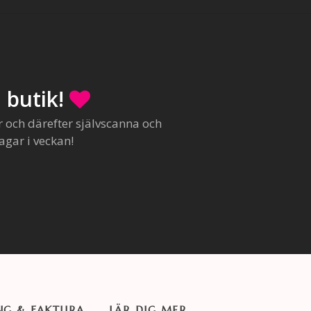
 butik!
r och därefter självscanna och
agar i veckan!
NG & FAKTURA
LÄR DIG MER