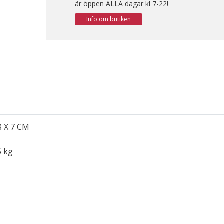
är öppen ALLA dagar kl 7-22!
Info om butiken
8 X 7 CM
5 kg