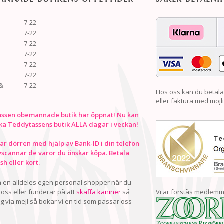
7-22
7-22
7-22
7-22
7-22
7-22
&
7-22
Hos oss kan du betala
eller faktura med möjli
ssen obemannade butik har öppnat! Nu kan
ka Teddytassens butik ALLA dagar i veckan!
r dörren med hjälp av Bank-ID i din telefon
vscannar de varor du önskar köpa. Betala
h eller kort.
ha en alldeles egen personal shopper när du
oss eller funderar på att
skaffa kaniner
så
Vi är förstås medlemm
ig via mejl så bokar vi en tid som passar oss