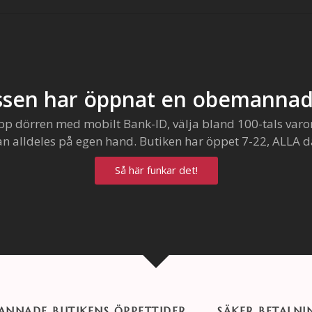
sen har öppnat en obemannad
pp dörren med mobilt Bank-ID, välja bland 100-tals varo
an alldeles på egen hand. Butiken har öppet 7-22, ALLA d
Så här funkar det!
NNADE BUTIKENS ÖPPETTIDER
SÄKER BETALNI