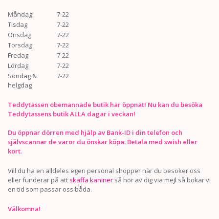
Måndag
7-22
Tisdag
7-22
Onsdag
7-22
Torsdag
7-22
Fredag
7-22
Lördag
7-22
Söndag &
7-22
helgdag
Teddytassen obemannade butik har öppnat! Nu kan du besöka
Teddytassens butik ALLA dagar i veckan!
Du öppnar dörren med hjälp av Bank-ID i din telefon och
självscannar de varor du önskar köpa. Betala med swish eller
kort.
Vill du ha en alldeles egen personal shopper när du besöker oss
eller funderar på att
skaffa kaniner
så hör av dig via mejl så bokar vi
en tid som passar oss båda.
Välkomna!