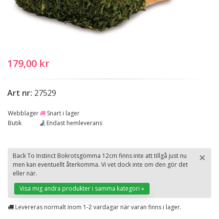
179,00 kr
Art nr:
27529
Webblager
Snart i lager
Butik
Endast hemleverans
×
Back To Instinct Bokrotsgömma 12cm finns inte att tillgå just nu
men kan eventuellt återkomma. Vi vet dock inte om den gör det
St
eller när.
Visa mig andra produkter i samma kategori »
Levereras normalt inom 1-2 vardagar när varan finns i lager.