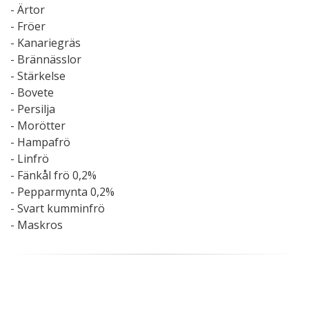
- Ärtor
- Fröer
- Kanariegräs
- Brännässlor
- Stärkelse
- Bovete
- Persilja
- Morötter
- Hampafrö
- Linfrö
- Fänkål frö 0,2%
- Pepparmynta 0,2%
- Svart kumminfrö
- Maskros