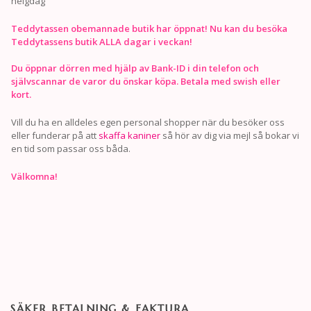
helgdag
Teddytassen obemannade butik har öppnat! Nu kan du besöka
Teddytassens butik ALLA dagar i veckan!
Du öppnar dörren med hjälp av Bank-ID i din telefon och
självscannar de varor du önskar köpa. Betala med swish eller
kort.
Vill du ha en alldeles egen personal shopper när du besöker oss
eller funderar på att
skaffa kaniner
så hör av dig via mejl så bokar vi
en tid som passar oss båda.
Välkomna!
SÄKER BETALNING & FAKTURA