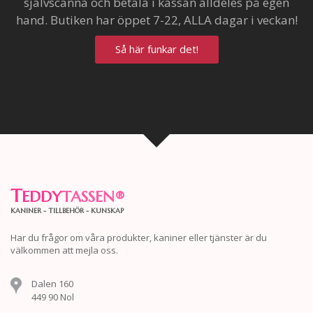
självscanna och betala i kassan alldeles på egen
hand. Butiken har öppet 7-22, ALLA dagar i veckan!
Så här funkar det!
T
EDDY
TASSEN
®
KANINER - TILLBEHÖR - KUNSKAP
Har du frågor om våra produkter, kaniner eller tjänster är du
välkommen att mejla oss.
Dalen 160
449 90 Nol