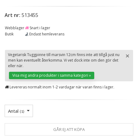
Art nr:
513455
Webblager
Snart i lager
Butik
Endast hemleverans
×
Vegetarisk Tuggpinne till marsvin 12cm finns inte att tillgå just nu
men kan eventuellt återkomma. Vi vet dock inte om den gör det
St
eller när.
Visa mig andra produkter i samma kategori »
Levereras normalt inom 1-2 vardagar när varan finns i lager.
Antal
(
1
)
GÅR EJ ATT KÖPA