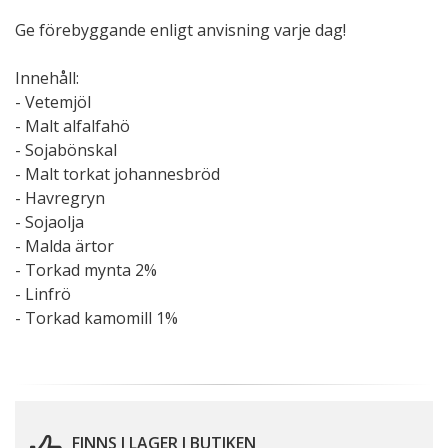
Ge förebyggande enligt anvisning varje dag!
Innehåll:
- Vetemjöl
- Malt alfalfahö
- Sojabönskal
- Malt torkat johannesbröd
- Havregryn
- Sojaolja
- Malda ärtor
- Torkad mynta 2%
- Linfrö
- Torkad kamomill 1%
FINNS I LAGER I BUTIKEN