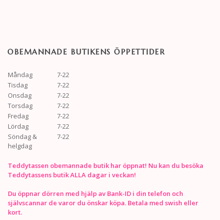
OBEMANNADE BUTIKENS ÖPPETTIDER
Måndag
7-22
Tisdag
7-22
Onsdag
7-22
Torsdag
7-22
Fredag
7-22
Lördag
7-22
Söndag &
7-22
helgdag
Teddytassen obemannade butik har öppnat! Nu kan du besöka
Teddytassens butik ALLA dagar i veckan!
Du öppnar dörren med hjälp av Bank-ID i din telefon och
självscannar de varor du önskar köpa. Betala med swish eller
kort.