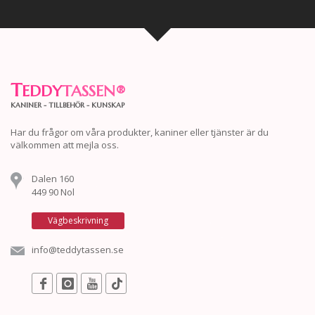
T
EDDY
TASSEN
®
KANINER - TILLBEHÖR - KUNSKAP
Har du frågor om våra produkter, kaniner eller tjänster är du
välkommen att mejla oss.
Dalen 160
449 90 Nol
Vägbeskrivning
info@teddytassen.se