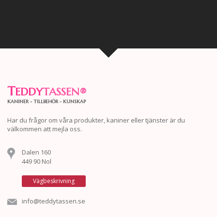
T
EDDY
TASSEN
®
KANINER - TILLBEHÖR - KUNSKAP
Har du frågor om våra produkter, kaniner eller tjänster är du
välkommen att mejla oss.
Dalen 160
449 90 Nol
Vägbeskrivning
info@teddytassen.se