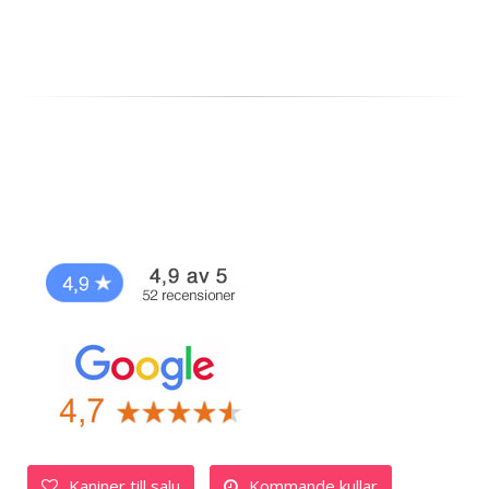
Kaniner till salu
Kommande kullar