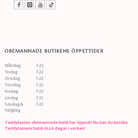
OBEMANNADE BUTIKENS ÖPPETTIDER
Måndag
7-22
Tisdag
7-22
Onsdag
7-22
Torsdag
7-22
Fredag
7-22
Lördag
7-22
Söndag &
7-22
helgdag
Teddytassen obemannade butik har öppnat! Nu kan du besöka
Teddytassens butik ALLA dagar i veckan!