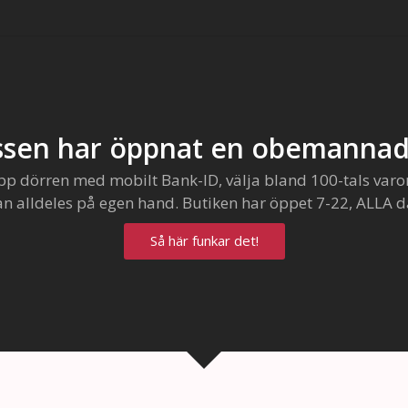
sen har öppnat en obemannad
pp dörren med mobilt Bank-ID, välja bland 100-tals varo
an alldeles på egen hand. Butiken har öppet 7-22, ALLA d
Så här funkar det!