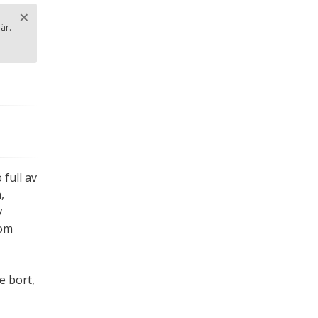
×
är.
Stäng
.
full av
,
v
som
e bort,