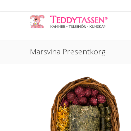
T
EDDY
TASSEN
®
KANINER - TILLBEHÖR - KUNSKAP
Marsvina Presentkorg