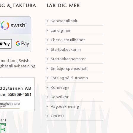
NG & FAKTURA
LÄR DIG MER
Kaniner till salu
Lär dig mer
Checklista tillbehör
Startpaket kanin
Startpaket hamster
 med kort, Swish
ghet till avbetalning.
Smådjurspensionat
Förslag på djurnamn
Kundvagn
Köpvillkor
Vägbeskrivning
Om oss
ar i