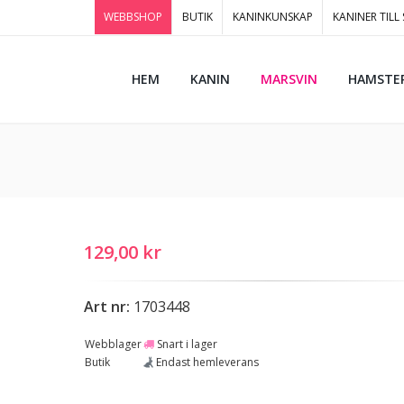
WEBBSHOP
BUTIK
KANINKUNSKAP
KANINER TILL
HEM
KANIN
MARSVIN
HAMSTE
129,00 kr
Art nr:
1703448
Webblager
Snart i lager
Butik
Endast hemleverans