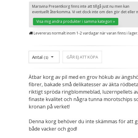
Marsvina Presentkorg finns inte att tillgå just nu men kan
eventuellt återkomma. Vi vet dock inte om den gör det eller n
Visa mig andra produkter i samma kategori »
Levereras normalt inom 1-2 vardagar när varan finns i lager
Antal
GÅR EJ ATT KÖPA
(
1
)
Ätbar korg av pil med en grov hökub av ängshö 
fibrer, bakade små delikatesser av äkta rödbeta
riktigt spröda ringblommeblad, luzernpellets a
finaste kvalitet och några tunna morotschips 
kronan på verket!
Denna korg behöver du inte skämmas för att g
både vacker och god!