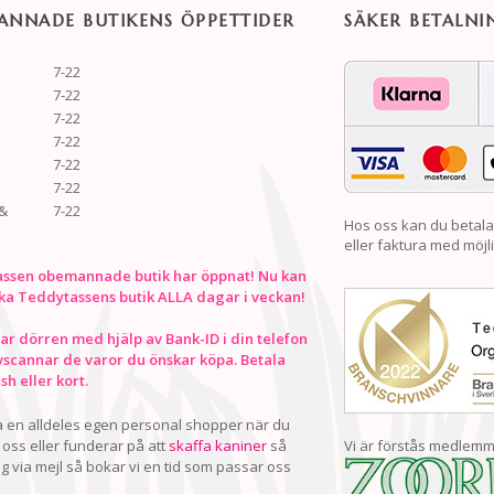
NNADE BUTIKENS ÖPPETTIDER
SÄKER BETALNI
7-22
7-22
7-22
7-22
7-22
7-22
&
7-22
Hos oss kan du betala
eller faktura med möjli
ssen obemannade butik har öppnat! Nu kan
ka Teddytassens butik ALLA dagar i veckan!
r dörren med hjälp av Bank-ID i din telefon
vscannar de varor du önskar köpa. Betala
h eller kort.
ha en alldeles egen personal shopper när du
oss eller funderar på att
skaffa kaniner
så
Vi är förstås medlemm
ig via mejl så bokar vi en tid som passar oss