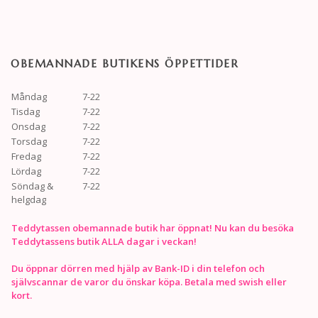
OBEMANNADE BUTIKENS ÖPPETTIDER
Måndag
7-22
Tisdag
7-22
Onsdag
7-22
Torsdag
7-22
Fredag
7-22
Lördag
7-22
Söndag &
7-22
helgdag
Teddytassen obemannade butik har öppnat! Nu kan du besöka
Teddytassens butik ALLA dagar i veckan!
Du öppnar dörren med hjälp av Bank-ID i din telefon och
självscannar de varor du önskar köpa. Betala med swish eller
kort.