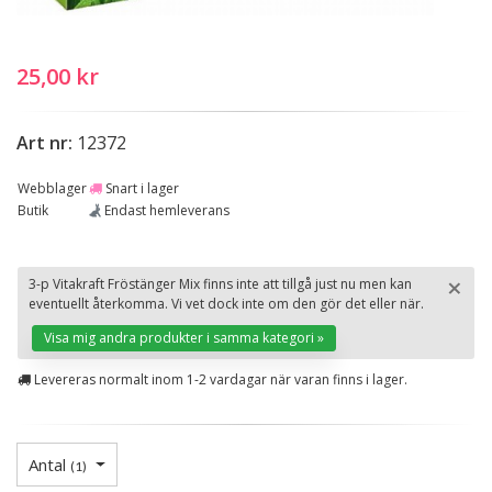
25,00 kr
Art nr:
12372
Webblager
Snart i lager
Butik
Endast hemleverans
×
3-p Vitakraft Fröstänger Mix finns inte att tillgå just nu men kan
eventuellt återkomma. Vi vet dock inte om den gör det eller när.
St
Visa mig andra produkter i samma kategori »
Levereras normalt inom 1-2 vardagar när varan finns i lager.
Antal
(
1
)