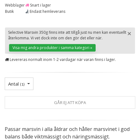
Webblager
Snart i lager
Butik
Endast hemleverans
×
Selective Marsvin 350g finns inte att tillgå just nu men kan eventuellt
återkomma. Vi vet dock inte om den gör det eller när.
St
Visa mig andra produkter i samma kategori »
Levereras normalt inom 1-2 vardagar när varan finns i lager.
Antal
(
1
)
GÅR EJ ATT KÖPA
Passar marsvin i alla åldrar och håller marsvinet i god
balans både viktmässigt och näringsmässigt.