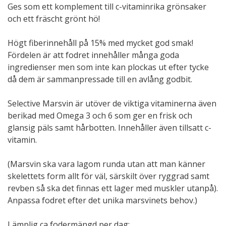
Ges som ett komplement till c-vitaminrika grönsaker
och ett fräscht grönt hö!
Högt fiberinnehåll på 15% med mycket god smak!
Fördelen är att fodret innehåller många goda
ingredienser men som inte kan plockas ut efter tycke
då dem är sammanpressade till en avlång godbit.
Selective Marsvin är utöver de viktiga vitaminerna även
berikad med Omega 3 och 6 som ger en frisk och
glansig päls samt hårbotten. Innehåller även tillsatt c-
vitamin.
(Marsvin ska vara lagom runda utan att man känner
skelettets form allt för väl, särskilt över ryggrad samt
revben så ska det finnas ett lager med muskler utanpå).
Anpassa fodret efter det unika marsvinets behov.)
Lämplig ca fodermängd per dag: