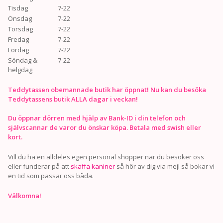
Tisdag
7-22
Onsdag
7-22
Torsdag
7-22
Fredag
7-22
Lördag
7-22
Söndag &
7-22
helgdag
Teddytassen obemannade butik har öppnat! Nu kan du besöka
Teddytassens butik ALLA dagar i veckan!
Du öppnar dörren med hjälp av Bank-ID i din telefon och
självscannar de varor du önskar köpa. Betala med swish eller
kort.
Vill du ha en alldeles egen personal shopper när du besöker oss
eller funderar på att
skaffa kaniner
så hör av dig via mejl så bokar vi
en tid som passar oss båda.
Välkomna!