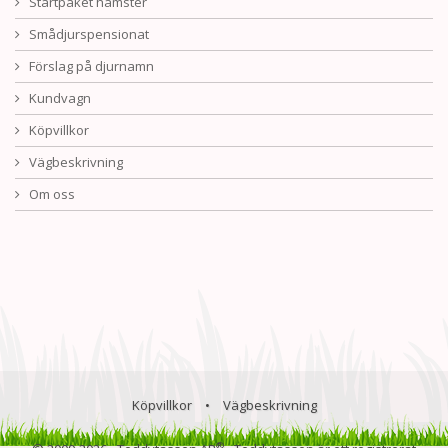
Startpaket hamster
Smådjurspensionat
Förslag på djurnamn
Kundvagn
Köpvillkor
Vägbeskrivning
Om oss
Köpvillkor
•
Vägbeskrivning
®