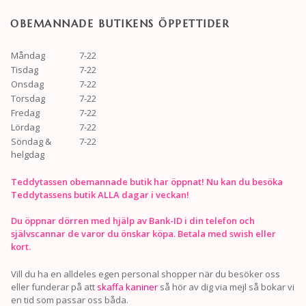
OBEMANNADE BUTIKENS ÖPPETTIDER
Måndag
7-22
Tisdag
7-22
Onsdag
7-22
Torsdag
7-22
Fredag
7-22
Lördag
7-22
Söndag &
7-22
helgdag
Teddytassen obemannade butik har öppnat! Nu kan du besöka
Teddytassens butik ALLA dagar i veckan!
Du öppnar dörren med hjälp av Bank-ID i din telefon och
självscannar de varor du önskar köpa. Betala med swish eller
kort.
Vill du ha en alldeles egen personal shopper när du besöker oss
eller funderar på att
skaffa kaniner
så hör av dig via mejl så bokar vi
en tid som passar oss båda.