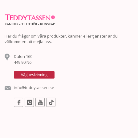
T
EDDY
TASSEN
®
KANINER - TILLBEHÖR - KUNSKAP
Har du frågor om våra produkter, kaniner eller tjänster är du
välkommen att mejla oss.
Dalen 160
449 90 Nol
Vägbeskrivning
info@teddytassen.se