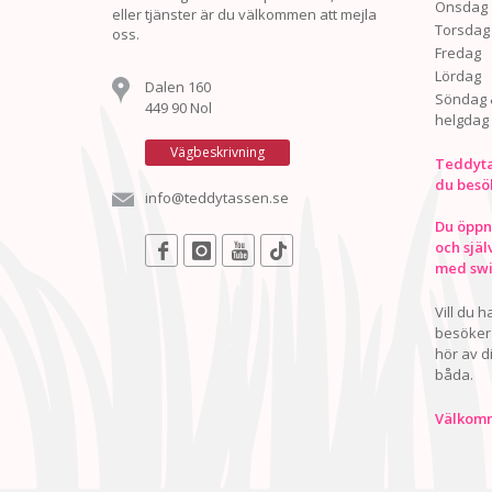
Onsdag
eller tjänster är du välkommen att mejla
Torsdag
oss.
Fredag
Lördag
Dalen 160
Söndag 
449 90 Nol
helgdag
Vägbeskrivning
Teddyta
du besö
info@teddytassen.se
Du öppna
och själ
med swis
Vill du 
besöker 
hör av d
båda.
Välkomn