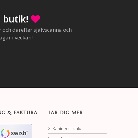
 butik!
r och därefter självscanna och
agar i veckan!
NG & FAKTURA
LÄR DIG MER
Kaniner till salu