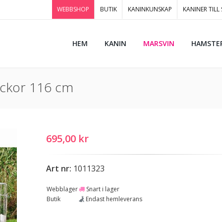
WEBBSHOP
BUTIK
KANINKUNSKAP
KANINER TILL
HEM
KANIN
MARSVIN
HAMSTE
uckor 116 cm
695,00 kr
Art nr:
1011323
Webblager
Snart i lager
Butik
Endast hemleverans