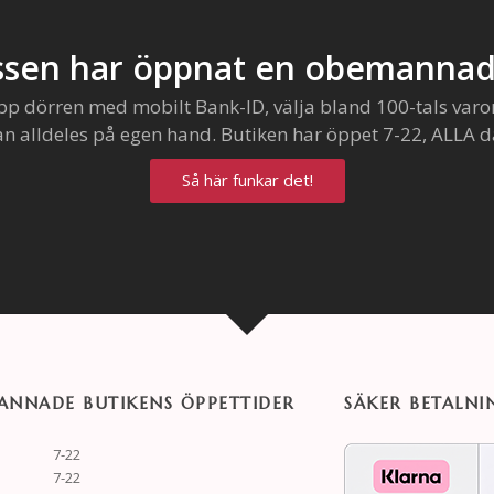
sen har öppnat en obemannad
pp dörren med mobilt Bank-ID, välja bland 100-tals varo
an alldeles på egen hand. Butiken har öppet 7-22, ALLA d
Så här funkar det!
NNADE BUTIKENS ÖPPETTIDER
SÄKER BETALNI
7-22
7-22