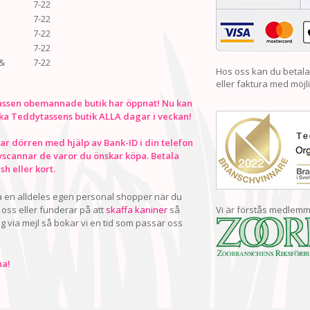
7-22
7-22
7-22
7-22
&
7-22
Hos oss kan du betala
eller faktura med möjli
ssen obemannade butik har öppnat! Nu kan
ka Teddytassens butik ALLA dagar i veckan!
r dörren med hjälp av Bank-ID i din telefon
vscannar de varor du önskar köpa. Betala
h eller kort.
ha en alldeles egen personal shopper när du
oss eller funderar på att
skaffa kaniner
så
Vi är förstås medlemm
ig via mejl så bokar vi en tid som passar oss
a!