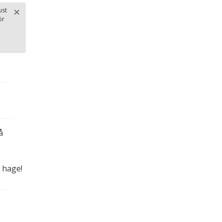
×
ust
ör
Stäng
.
å
 hage!