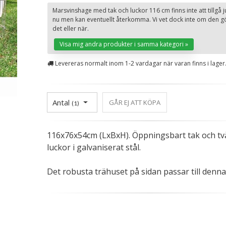
Marsvinshage med tak och luckor 116 cm finns inte att tillgå j
nu men kan eventuellt återkomma. Vi vet dock inte om den g
det eller när.
Visa mig andra produkter i samma kategori »
Levereras normalt inom 1-2 vardagar när varan finns i lager
Antal
GÅR EJ ATT KÖPA
(
1
)
116x76x54cm (LxBxH). Öppningsbart tak och tv
luckor i galvaniserat stål.
Det robusta trähuset på sidan passar till denna