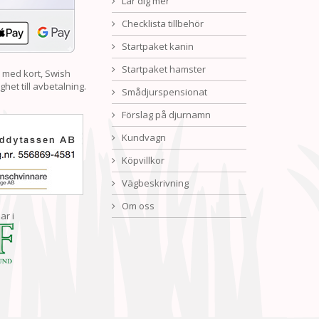
Lär dig mer
Checklista tillbehör
Startpaket kanin
Startpaket hamster
 med kort, Swish
ghet till avbetalning.
Smådjurspensionat
Förslag på djurnamn
Kundvagn
Köpvillkor
Vägbeskrivning
Om oss
ar i