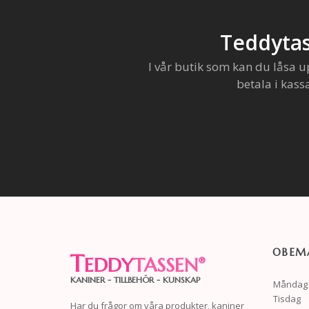
Teddytas
I vår butik som kan du låsa u
betala i kass
OBEMA
T
EDDY
TASSEN
®
KANINER - TILLBEHÖR - KUNSKAP
Måndag
Tisdag
Har du frågor om våra produkter, kaniner