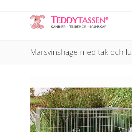
T
EDDY
TASSEN
®
KANINER - TILLBEHÖR - KUNSKAP
Marsvinshage med tak och l