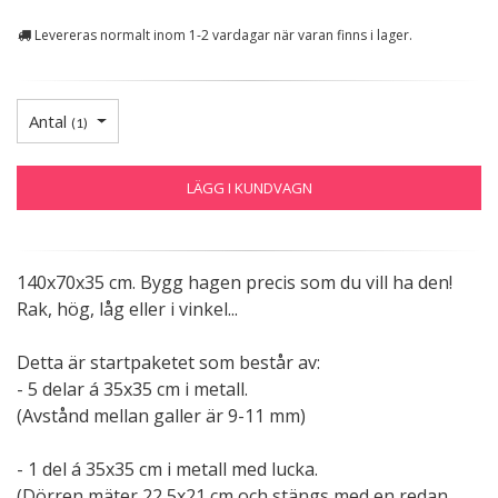
Levereras normalt inom 1-2 vardagar när varan finns i lager.
Antal
(
1
)
LÄGG I KUNDVAGN
140x70x35 cm. Bygg hagen precis som du vill ha den!
Rak, hög, låg eller i vinkel...
Detta är startpaketet som består av:
- 5 delar á 35x35 cm i metall.
(Avstånd mellan galler är 9-11 mm)
- 1 del á 35x35 cm i metall med lucka.
(Dörren mäter 22,5x21 cm och stängs med en redan