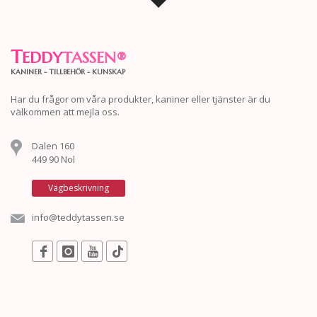
T
EDDY
TASSEN
®
KANINER - TILLBEHÖR - KUNSKAP
Har du frågor om våra produkter, kaniner eller tjänster är du
välkommen att mejla oss.
Dalen 160
449 90 Nol
Vägbeskrivning
info@teddytassen.se