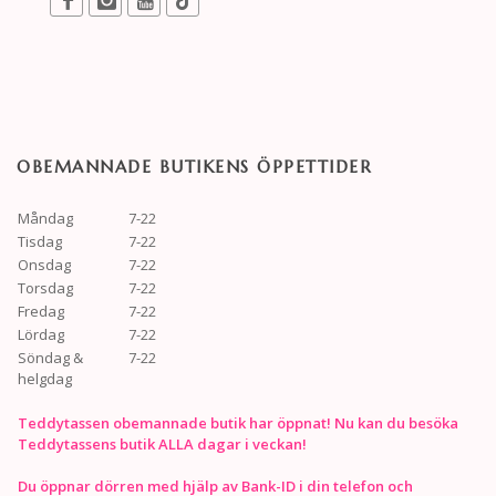
OBEMANNADE BUTIKENS ÖPPETTIDER
Måndag
7-22
Tisdag
7-22
Onsdag
7-22
Torsdag
7-22
Fredag
7-22
Lördag
7-22
Söndag &
7-22
helgdag
Teddytassen obemannade butik har öppnat! Nu kan du besöka
Teddytassens butik ALLA dagar i veckan!
Du öppnar dörren med hjälp av Bank-ID i din telefon och