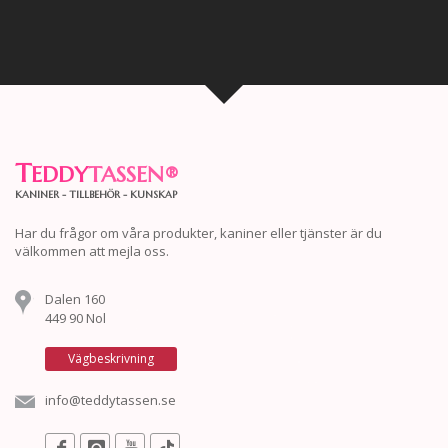
T
EDDY
TASSEN
®
KANINER - TILLBEHÖR - KUNSKAP
Har du frågor om våra produkter, kaniner eller tjänster är du
välkommen att mejla oss.
Dalen 160
449 90 Nol
Vägbeskrivning
info@teddytassen.se