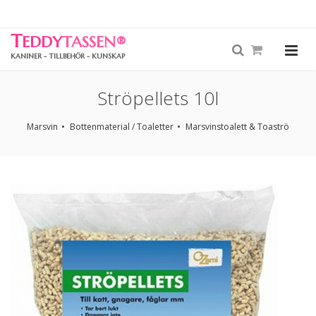
T
EDDY
TASSEN
®
KANINER - TILLBEHÖR - KUNSKAP
Ströpellets 10l
Marsvin
Bottenmaterial / Toaletter
Marsvinstoalett & Toaströ