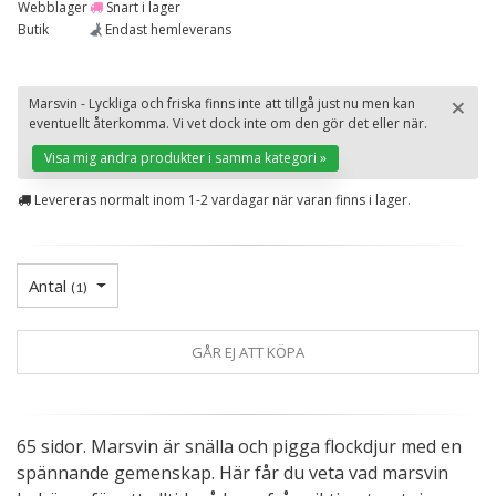
Webblager
Snart i lager
Butik
Endast hemleverans
×
Marsvin - Lyckliga och friska finns inte att tillgå just nu men kan
eventuellt återkomma. Vi vet dock inte om den gör det eller när.
St
Visa mig andra produkter i samma kategori »
Levereras normalt inom 1-2 vardagar när varan finns i lager.
Antal
(
1
)
GÅR EJ ATT KÖPA
65 sidor. Marsvin är snälla och pigga flockdjur med en
spännande gemenskap. Här får du veta vad marsvin