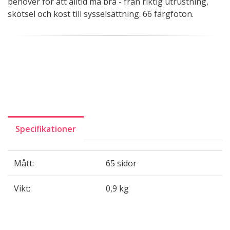
behöver för att alltid må bra - från riktig utrustning,
skötsel och kost till sysselsättning. 66 färgfoton.
Specifikationer
Mått:
65 sidor
Vikt:
0,9 kg