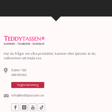
T
EDDY
TASSEN
®
KANINER - TILLBEHÖR - KUNSKAP
Har du frågor om våra produkter, kaniner eller tjänster är du
välkommen att mejla oss.
Dalen 160
449 90 Nol
Vägbeskrivning
info@teddytassen.se