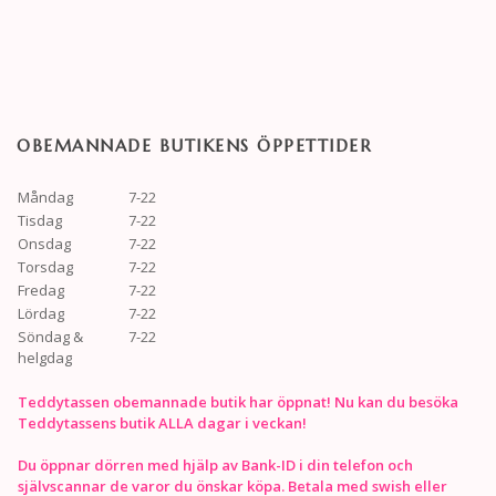
OBEMANNADE BUTIKENS ÖPPETTIDER
Måndag
7-22
Tisdag
7-22
Onsdag
7-22
Torsdag
7-22
Fredag
7-22
Lördag
7-22
Söndag &
7-22
helgdag
Teddytassen obemannade butik har öppnat! Nu kan du besöka
Teddytassens butik ALLA dagar i veckan!
Du öppnar dörren med hjälp av Bank-ID i din telefon och
självscannar de varor du önskar köpa. Betala med swish eller