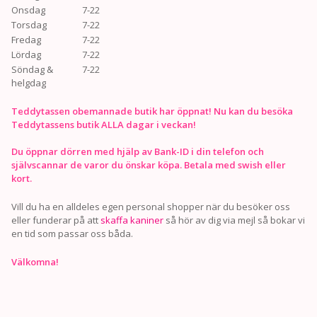
Onsdag
7-22
Torsdag
7-22
Fredag
7-22
Lördag
7-22
Söndag &
7-22
helgdag
Teddytassen obemannade butik har öppnat! Nu kan du besöka
Teddytassens butik ALLA dagar i veckan!
Du öppnar dörren med hjälp av Bank-ID i din telefon och
självscannar de varor du önskar köpa. Betala med swish eller
kort.
Vill du ha en alldeles egen personal shopper när du besöker oss
eller funderar på att
skaffa kaniner
så hör av dig via mejl så bokar vi
en tid som passar oss båda.
Välkomna!