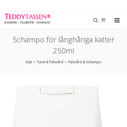
T
EDDY
TASSEN
®
KANINER - TILLBEHÖR - KUNSKAP
Schampo för långhåriga katter
250ml
Katt
Tand & Pälsvård
Pälsvård & Schampo