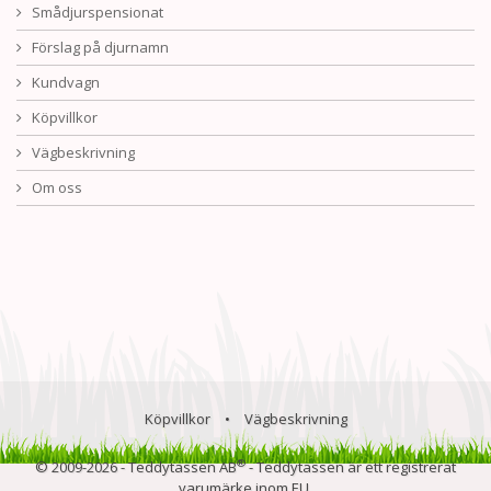
Smådjurspensionat
Förslag på djurnamn
Kundvagn
Köpvillkor
Vägbeskrivning
Om oss
Köpvillkor
•
Vägbeskrivning
®
© 2009-2026 - Teddytassen AB
- Teddytassen är ett registrerat
varumärke inom EU.