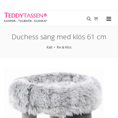
T
EDDY
TASSEN
®
KANINER - TILLBEHÖR - KUNSKAP
Duchess säng med klös 61 cm
Katt
Riv & Klös