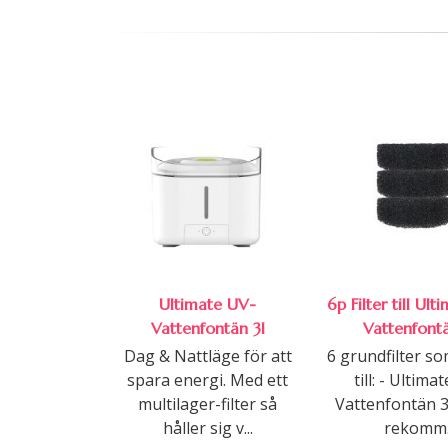
Ultimate UV-
6p Filter till Ul
Vattenfontän 3l
Vattenfontä
Dag & Nattläge för att
6 grundfilter s
spara energi. Med ett
till: - Ultima
multilager-filter så
Vattenfontän 3
håller sig v...
rekomm..