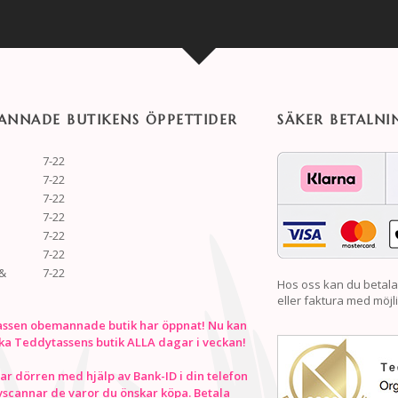
NNADE BUTIKENS ÖPPETTIDER
SÄKER BETALNI
7-22
7-22
7-22
7-22
7-22
7-22
&
7-22
Hos oss kan du betala
eller faktura med möjli
ssen obemannade butik har öppnat! Nu kan
ka Teddytassens butik ALLA dagar i veckan!
r dörren med hjälp av Bank-ID i din telefon
vscannar de varor du önskar köpa. Betala