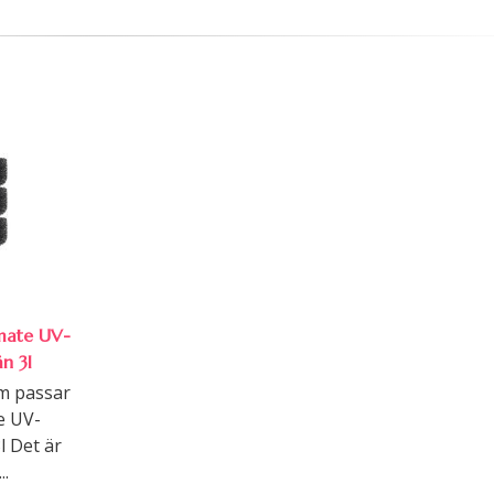
timate UV-
n 3l
om passar
te UV-
l Det är
.