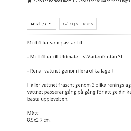
Levereras normalt inom 1-2 vardagar när varan finns i lager
Antal
GÅR EJ ATT KÖPA
(
1
)
Multifilter som passar till:
- Multifilter till Ultimate UV-Vattenfontän 3l.
- Renar vattnet genom flera olika lager!
Håller vattnet fräscht genom 3 olika reningsla
vattnet passerar gång på gång för att ge din k
bästa upplevelsen.
Mått:
8,5x2,7 cm.