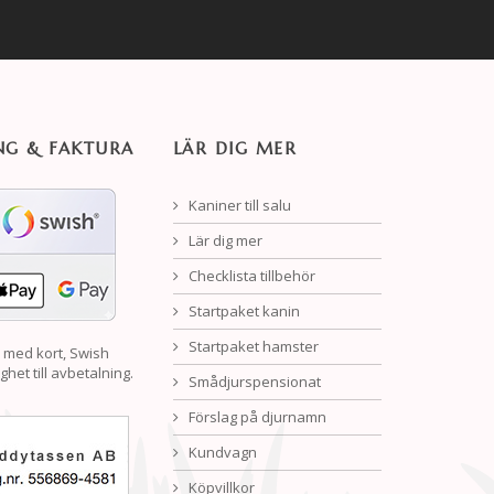
NG & FAKTURA
LÄR DIG MER
Kaniner till salu
Lär dig mer
Checklista tillbehör
Startpaket kanin
Startpaket hamster
 med kort, Swish
ghet till avbetalning.
Smådjurspensionat
Förslag på djurnamn
Kundvagn
Köpvillkor