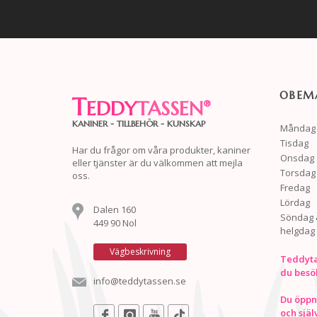
OBEMA
T
EDDY
TASSEN
®
KANINER - TILLBEHÖR - KUNSKAP
Måndag
Tisdag
Har du frågor om våra produkter, kaniner
Onsdag
eller tjänster är du välkommen att mejla
Torsdag
oss.
Fredag
Lördag
Dalen 160
Söndag 
449 90 Nol
helgdag
Vägbeskrivning
Teddyta
du besö
info@teddytassen.se
Du öppna
och själ