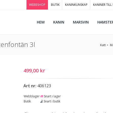
WEBBSHOP
BUTIK
KANINKUNSKAP
KANINER TILL
HEM
KANIN
MARSVIN
HAMSTE
ttenfontän 3l
Katt
M
499,00 kr
Art nr:
406123
Webblager
Snart i lager
Butik
Snart i butik