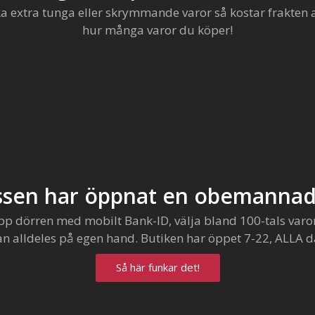
extra tunga eller skrymmande varor så kostar frakten al
hur många varor du köper!
sen har öppnat en obemannad
pp dörren med mobilt Bank-ID, välja bland 100-tals varo
an alldeles på egen hand. Butiken har öppet 7-22, ALLA d
Så här funkar det!