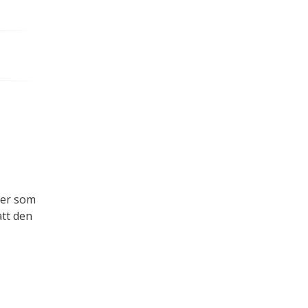
.
ger som
att den