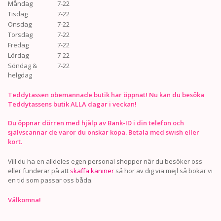
Måndag
7-22
Tisdag
7-22
Onsdag
7-22
Torsdag
7-22
Fredag
7-22
Lördag
7-22
Söndag &
7-22
helgdag
Teddytassen obemannade butik har öppnat! Nu kan du besöka
Teddytassens butik ALLA dagar i veckan!
Du öppnar dörren med hjälp av Bank-ID i din telefon och
självscannar de varor du önskar köpa. Betala med swish eller
kort.
Vill du ha en alldeles egen personal shopper när du besöker oss
eller funderar på att
skaffa kaniner
så hör av dig via mejl så bokar vi
en tid som passar oss båda.
Välkomna!