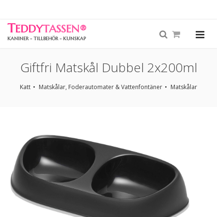
T
EDDY
TASSEN
®
KANINER - TILLBEHÖR - KUNSKAP
Giftfri Matskål Dubbel 2x200ml
Katt
Matskålar, Foderautomater & Vattenfontäner
Matskålar