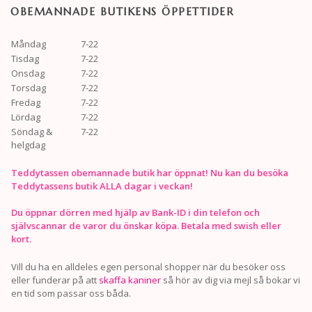
OBEMANNADE BUTIKENS ÖPPETTIDER
Måndag
7-22
Tisdag
7-22
Onsdag
7-22
Torsdag
7-22
Fredag
7-22
Lördag
7-22
Söndag &
7-22
helgdag
Teddytassen obemannade butik har öppnat! Nu kan du besöka
Teddytassens butik ALLA dagar i veckan!
Du öppnar dörren med hjälp av Bank-ID i din telefon och
självscannar de varor du önskar köpa. Betala med swish eller
kort.
Vill du ha en alldeles egen personal shopper när du besöker oss
eller funderar på att
skaffa kaniner
så hör av dig via mejl så bokar vi
en tid som passar oss båda.