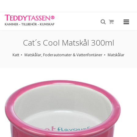
T
EDDY
TASSEN
®
KANINER - TILLBEHÖR - KUNSKAP
Cat´s Cool Matskål 300ml
Katt
Matskålar, Foderautomater & Vattenfontäner
Matskålar