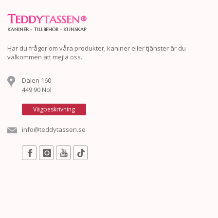
T
EDDY
TASSEN
®
KANINER - TILLBEHÖR - KUNSKAP
Har du frågor om våra produkter, kaniner eller tjänster är du
välkommen att mejla oss.
Dalen 160
449 90 Nol
Vägbeskrivning
info@teddytassen.se