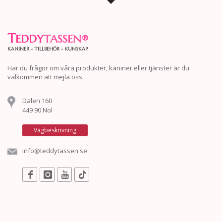
T
EDDY
TASSEN
®
KANINER - TILLBEHÖR - KUNSKAP
Har du frågor om våra produkter, kaniner eller tjänster är du
välkommen att mejla oss.
Dalen 160
449 90 Nol
Vägbeskrivning
info@teddytassen.se