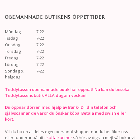
OBEMANNADE BUTIKENS ÖPPETTIDER
Måndag
7-22
Tisdag
7-22
Onsdag
7-22
Torsdag
7-22
Fredag
7-22
Lördag
7-22
Söndag &
7-22
helgdag
Teddytassen obemannade butik har öppnat! Nu kan du besöka
Teddytassens butik ALLA dagar i veckan!
Du öppnar dörren med hjälp av Bank-ID i din telefon och
självscannar de varor du önskar köpa. Betala med swish eller
kort.
Vill du ha en alldeles egen personal shopper när du besöker oss
eller funderar på att
skaffa kaniner
så hör av dig via mejl så bokar vi