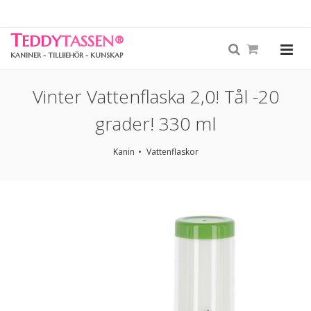
T
EDDY
TASSEN
®
KANINER - TILLBEHÖR - KUNSKAP
Vinter Vattenflaska 2,0! Tål -20
grader! 330 ml
Kanin
Vattenflaskor